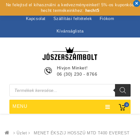
Ne felejtsd el kihasználni a kedvezményeinket! 5%-os kuponkód
Kezdőlap
Rólunk
Webshop
Szolgáltatások
hecht termékeinkhez:
hecht5
Kapcsolat
Szállítási feltételek
Fiókom
Kívánságlista
Hívjon Minket!
06 (30) 230 - 8766
Products
search
0
MENU
Üzlet
MENET ÉKSZíJ HOSSZÚ MTD T400 EVEREST