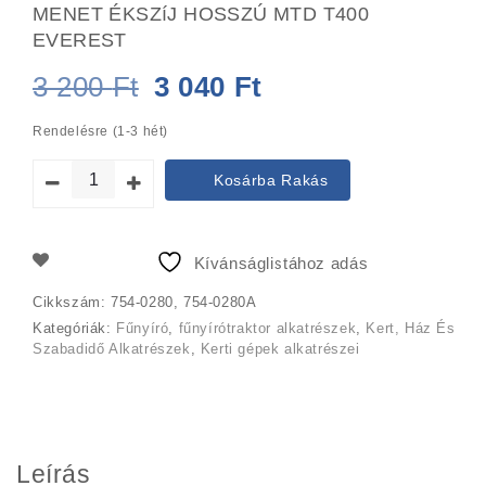
MENET ÉKSZíJ HOSSZÚ MTD T400
EVEREST
Original
Current
3 200
Ft
3 040
Ft
price
price
Rendelésre (1-3 hét)
was:
is:
Kosárba Rakás
3
3
200 Ft.
040 Ft.
Kívánságlistához adás
Cikkszám:
754-0280, 754-0280A
Kategóriák:
Fűnyíró
,
fűnyírótraktor alkatrészek
,
Kert, Ház És
Szabadidő Alkatrészek
,
Kerti gépek alkatrészei
Leírás