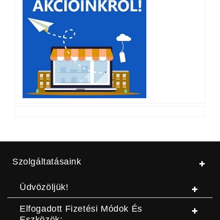
Szolgáltatásaink
Üdvözöljük!
Elfogadott Fizetési Módok És
Eszközök: