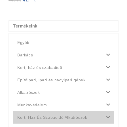
price
price
was:
is:
449 Ft.
427 Ft.
Termékeink
Egyéb
Barkács
Kert, ház és szabadidő
Építőipari, ipari és nagyipari gépek
Alkatrészek
Munkavédelem
Kert, Ház És Szabadidő Alkatrészek