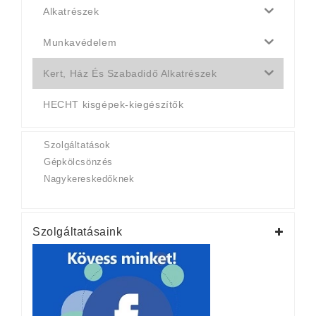
Alkatrészek
Munkavédelem
Kert, Ház És Szabadidő Alkatrészek
HECHT kisgépek-kiegészítők
Szolgáltatások
Gépkölcsönzés
Nagykereskedőknek
Szolgáltatásaink