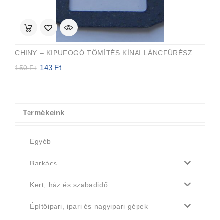
CHINY – KIPUFOGÓ TÖMÍTÉS KÍNAI LÁNCFŰRÉSZ 45cc, 52cc, 58cc
143
Ft
Original
Current
150
Ft
price
price
was:
is:
150 Ft.
143 Ft.
Termékeink
Egyéb
Barkács
Kert, ház és szabadidő
Építőipari, ipari és nagyipari gépek