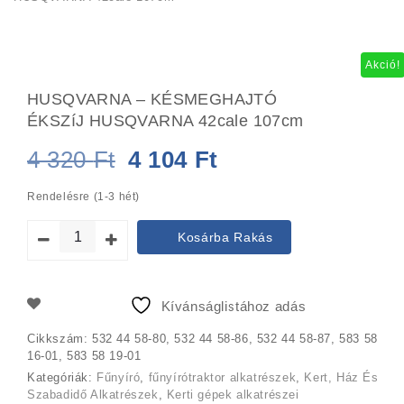
Akció!
HUSQVARNA – KÉSMEGHAJTÓ
ÉKSZíJ HUSQVARNA 42cale 107cm
Original
Current
4 320
Ft
4 104
Ft
price
price
Rendelésre (1-3 hét)
was:
is:
Kosárba Rakás
4
4
320 Ft.
104 Ft.
Kívánságlistához adás
Cikkszám:
532 44 58-80, 532 44 58-86, 532 44 58-87, 583 58
16-01, 583 58 19-01
Kategóriák:
Fűnyíró
,
fűnyírótraktor alkatrészek
,
Kert, Ház És
Szabadidő Alkatrészek
,
Kerti gépek alkatrészei