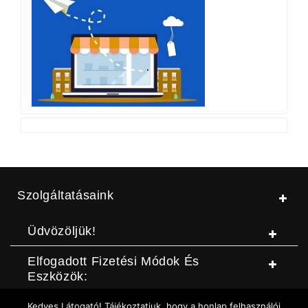
Szolgáltatásaink
Üdvözöljük!
Elfogadott Fizetési Módok És
Eszközök:
Kedves Látogató! Tájékoztatjuk, hogy a honlap felhasználói