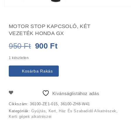
MOTOR STOP KAPCSOLÓ, KÉT
VEZETÉK HONDA GX
Original
Current
950
Ft
900
Ft
price
price
1 készleten
was:
is:
Kosárba Rakás
950 Ft.
900 Ft.
Kívánságlistához adás
Cikkszám:
36100-ZE1-015, 36100-ZH8-W41
Kategóriák:
Gyújtás
,
Kert, Ház És Szabadidő Alkatrészek
,
Kerti gépek alkatrészei