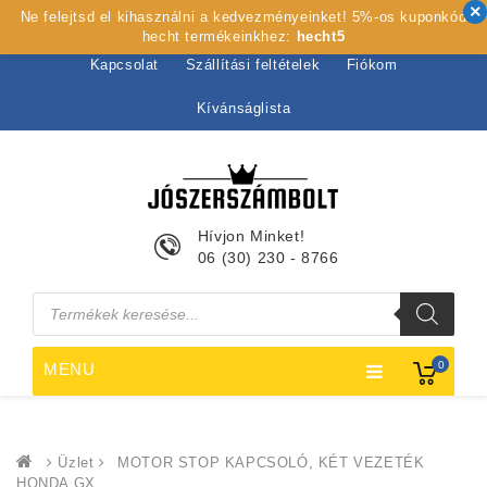
Ne felejtsd el kihasználni a kedvezményeinket! 5%-os kuponkód
Kezdőlap
Rólunk
Webshop
Szolgáltatások
hecht termékeinkhez:
hecht5
Kapcsolat
Szállítási feltételek
Fiókom
Kívánságlista
Hívjon Minket!
06 (30) 230 - 8766
Products
search
0
MENU
Üzlet
MOTOR STOP KAPCSOLÓ, KÉT VEZETÉK
HONDA GX