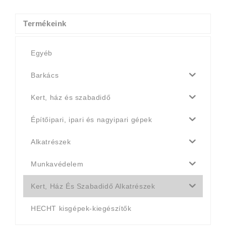
150 Ft.
143 Ft.
Termékeink
Egyéb
Barkács
Kert, ház és szabadidő
Építőipari, ipari és nagyipari gépek
Alkatrészek
Munkavédelem
Kert, Ház És Szabadidő Alkatrészek
HECHT kisgépek-kiegészítők