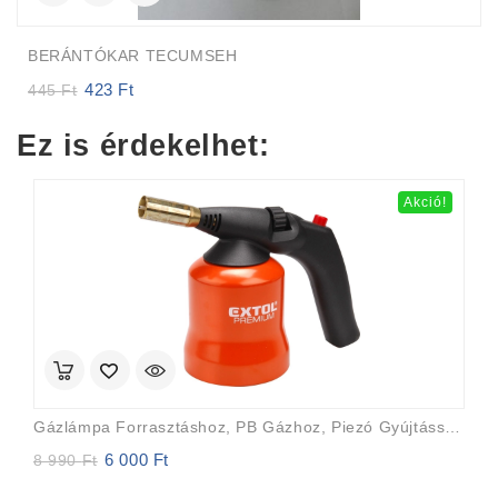
BERÁNTÓKAR TECUMSEH
423
Ft
Original
Current
445
Ft
price
price
was:
is:
Ez is érdekelhet:
445 Ft.
423 Ft.
Akció!
Gázlámpa Forrasztáshoz, PB Gázhoz, Piezó Gyújtásssal, Max. 1200°C, Fém Gázpalack Tartó
6 000
Ft
Original
Current
8 990
Ft
price
price
was:
is: