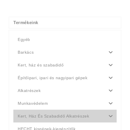
price
price
was:
is:
150 Ft.
143 Ft.
Termékeink
Egyéb
Barkács
Kert, ház és szabadidő
Építőipari, ipari és nagyipari gépek
Alkatrészek
Munkavédelem
Kert, Ház És Szabadidő Alkatrészek
HECHT kisgépek-kiegészítők