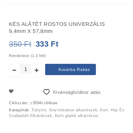
KÉS ALÁTÉT ROSTOS UNIVERZÁLIS
9,4mm X 57,8mm
Original
Current
350
Ft
333
Ft
price
price
Rendelésre (1-3 hét)
was:
is:
Kosárba Rakás
350 Ft.
333 Ft.
Kívánságlistához adás
Cikkszám:
c3094cc66eae
Kategóriák:
Fűnyíró, fűnyírótraktor alkatrészek
,
Kert, Ház És
Szabadidő Alkatrészek
,
Kerti gépek alkatrészei