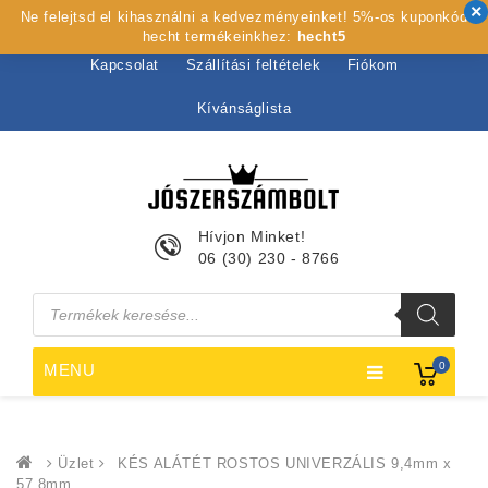
Ne felejtsd el kihasználni a kedvezményeinket! 5%-os kuponkód
Kezdőlap
Rólunk
Webshop
Szolgáltatások
hecht termékeinkhez:
hecht5
Kapcsolat
Szállítási feltételek
Fiókom
Kívánságlista
Hívjon Minket!
06 (30) 230 - 8766
Products
search
0
MENU
Üzlet
KÉS ALÁTÉT ROSTOS UNIVERZÁLIS 9,4mm x
57,8mm