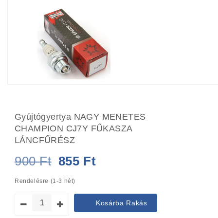
Gyújtógyertya NAGY MENETES
CHAMPION CJ7Y FŰKASZA
LÁNCFŰRÉSZ
Original
Current
900
Ft
855
Ft
price
price
Rendelésre (1-3 hét)
was:
is:
Kosárba Rakás
900 Ft.
855 Ft.