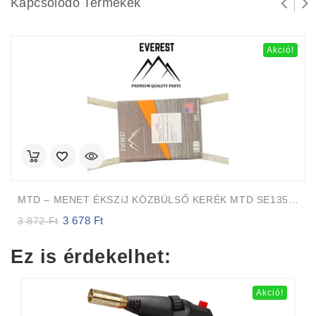
Kapcsolódó Termékek
Akció!
MTD – MENET ÉKSZíJ KÖZBÜLSŐ KERÉK MTD SE135 SE150 SE155 SE160 SG155 SG175 EVEREST
3 678
Ft
Original
Current
3 872
Ft
price
price
was:
is:
Ez is érdekelhet:
3
3
872 Ft.
678 Ft.
Akció!