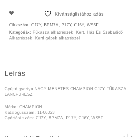
Kívánságlistához adás
Cikkszám:
CJ7Y, BPM7A, P17Y, CJ6Y, WS5F
Kategóriák:
Fűkasza alkatrészek
,
Kert, Ház És Szabadidő
Alkatrészek
,
Kerti gépek alkatrészei
Leírás
Gyújtó gyertya NAGY MENETES CHAMPION CJ7Y FŰKASZA
LÁNCFŰRÉSZ
Márka: CHAMPION
Katalógusszám: 11-06023
Gyártási szám: CJ7Y, BPM7A, P17Y, CJ6Y, WS5F