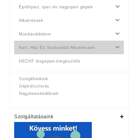
Építőipari, ipari és nagyipari gépek
Alkatrészek
Munkavédelem
Kert, Ház És Szabadidő Alkatrészek
HECHT kisgépek-kiegészítők
Szolgáltatások
Gépkölcsönzés
Nagykereskedőknek
Szolgáltatásaink