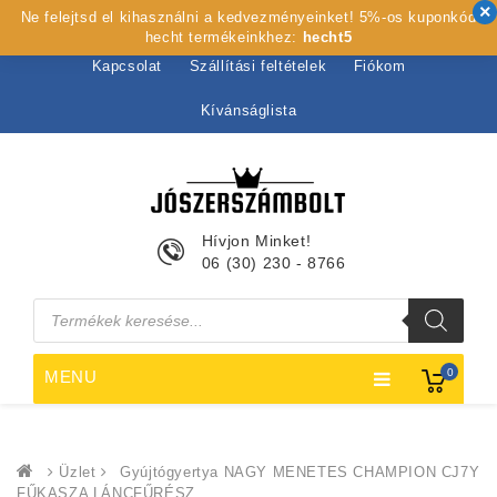
Ne felejtsd el kihasználni a kedvezményeinket! 5%-os kuponkód
Kezdőlap
Rólunk
Webshop
Szolgáltatások
hecht termékeinkhez:
hecht5
Kapcsolat
Szállítási feltételek
Fiókom
Kívánságlista
Hívjon Minket!
06 (30) 230 - 8766
Products
search
0
MENU
Üzlet
Gyújtógyertya NAGY MENETES CHAMPION CJ7Y
FŰKASZA LÁNCFŰRÉSZ