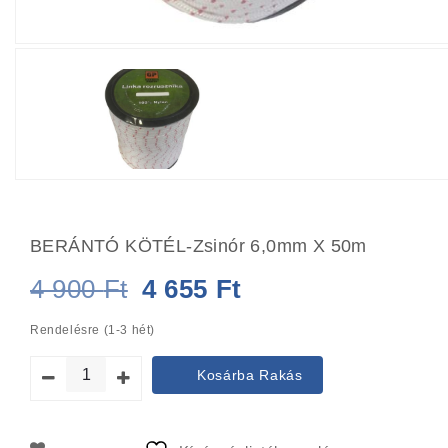
BERÁNTÓ KÖTÉL-Zsinór 6,0mm X 50m
Original
Current
4 900
Ft
4 655
Ft
price
price
Rendelésre (1-3 hét)
was:
is:
Kosárba Rakás
4
4
900 Ft.
655 Ft.