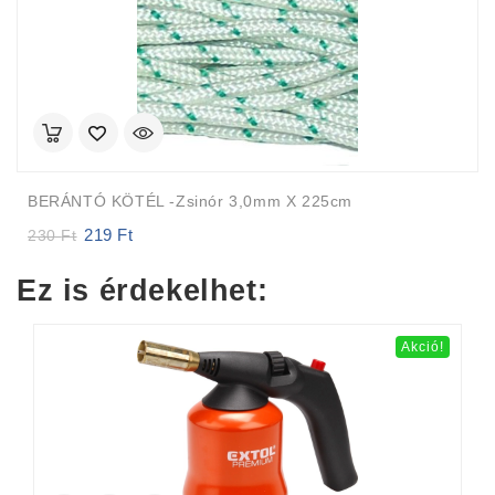
BERÁNTÓ KÖTÉL -zsinór 3,0mm X 225cm
219
Ft
Original
Current
230
Ft
price
price
was:
is:
Ez is érdekelhet:
230 Ft.
219 Ft.
Akció!