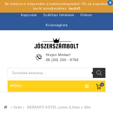
Ne felejtsd el kihasználni a kedvezményeinket! 5%-os kuponkód
Kezdőlap
Rólunk
Webshop
Szolgáltatások
hecht termékeinkhez:
hecht5
Kapcsolat
Szállítási feltételek
Fiókom
Kívánságlista
Hívjon Minket!
06 (30) 230 - 8766
Products
search
0
MENU
Üzlet
BERÁNTÓ KÖTÉL-zsinór 6,0mm x 50m