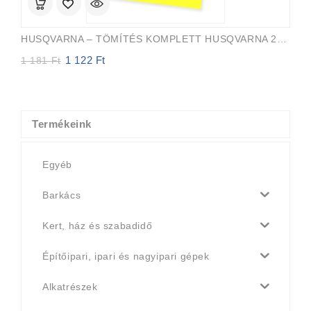
HUSQVARNA – TÖMÍTÉS KOMPLETT HUSQVARNA 254, 257, 261EPA, 262XP
1 122
Ft
Original
Current
1 181
Ft
price
price
was:
is:
1
1
181 Ft.
122 Ft.
Termékeink
Egyéb
Barkács
Kert, ház és szabadidő
Építőipari, ipari és nagyipari gépek
Alkatrészek