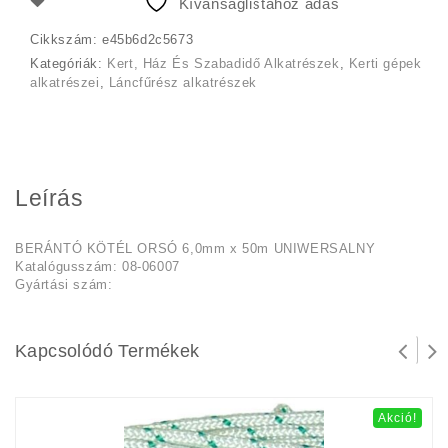
Kívánságlistához adás
Cikkszám:
e45b6d2c5673
Kategóriák:
Kert, Ház És Szabadidő Alkatrészek
,
Kerti gépek
alkatrészei
,
Láncfűrész alkatrészek
Leírás
BERÁNTÓ KÖTÉL ORSÓ 6,0mm x 50m UNIWERSALNY
Katalógusszám: 08-06007
Gyártási szám:
Kapcsolódó Termékek
Akció!