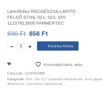
Láncfűrész REZGÉSCSILLAPíTÓ
FELSŐ STIHL 021, 023, 025
11237912805 FARMERTEC
Original
Current
690
Ft
656
Ft
price
price
Kosárba Rakás
was:
is:
690 Ft.
656 Ft.
Kívánságlistához adás
Cikkszám:
11237912805
Kategóriák:
Kert, Ház És Szabadidő Alkatrészek
,
Kerti gépek
alkatrészei
,
Láncfűrész alkatrészek