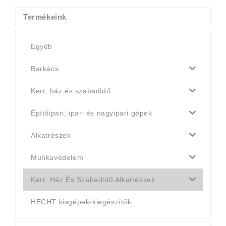
Termékeink
Egyéb
Barkács
Kert, ház és szabadidő
Építőipari, ipari és nagyipari gépek
Alkatrészek
Munkavédelem
Kert, Ház És Szabadidő Alkatrészek
HECHT kisgépek-kiegészítők