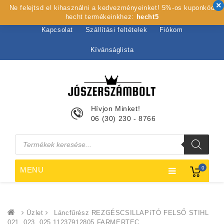
Ne felejtsd el kihasználni a kedvezményeinket! 5%-os kuponkód
Kezdőlap
Rólunk
Webshop
Szolgáltatások
hecht termékeinkhez:
hecht5
Kapcsolat
Szállítási feltételek
Fiókom
Kívánságlista
Hívjon Minket!
06 (30) 230 - 8766
Products
search
0
MENU
Üzlet
Láncfűrész REZGÉSCSILLAPíTÓ FELSŐ STIHL
021, 023, 025 11237912805 FARMERTEC