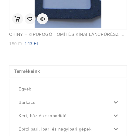
CHINY – KIPUFOGÓ TÖMÍTÉS KÍNAI LÁNCFŰRÉSZ 45cc, 52cc, 58cc
143
Ft
Original
Current
150
Ft
price
price
was:
is:
150 Ft.
143 Ft.
Termékeink
Egyéb
Barkács
Kert, ház és szabadidő
Építőipari, ipari és nagyipari gépek