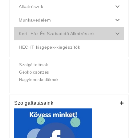
Alkatrészek
Munkavédelem
Kert, Ház És Szabadidő Alkatrészek
HECHT kisgépek-kiegészítők
Szolgáltatások
Gépkölcsönzés
Nagykereskedőknek
Szolgáltatásaink