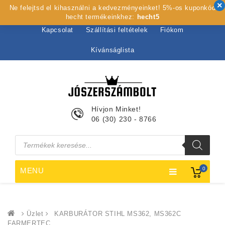
Ne felejtsd el kihasználni a kedvezményeinket! 5%-os kuponkód
Kezdőlap
Rólunk
Webshop
Szolgáltatások
hecht termékeinkhez:
hecht5
Kapcsolat
Szállítási feltételek
Fiókom
Kívánságlista
Hívjon Minket!
06 (30) 230 - 8766
Products
search
0
MENU
Üzlet
KARBURÁTOR STIHL MS362, MS362C
FARMERTEC