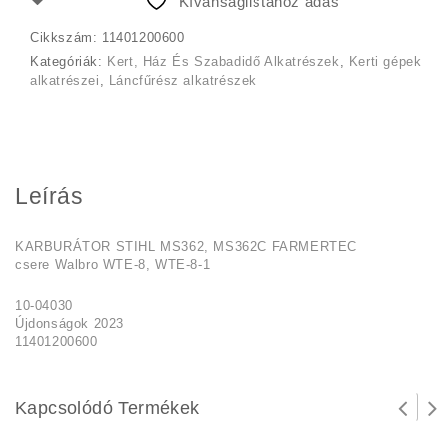
Kívánságlistához adás
Cikkszám:
11401200600
Kategóriák:
Kert, Ház És Szabadidő Alkatrészek
,
Kerti gépek
alkatrészei
,
Láncfűrész alkatrészek
Leírás
KARBURÁTOR STIHL MS362, MS362C FARMERTEC
csere Walbro WTE-8, WTE-8-1
10-04030
Újdonságok 2023
11401200600
Kapcsolódó Termékek