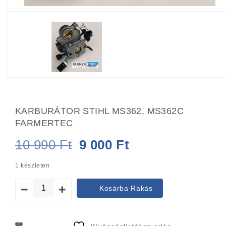
KARBURÁTOR STIHL MS362, MS362C
FARMERTEC
Original
Current
10 990
Ft
9 000
Ft
price
price
1 készleten
was:
is:
Kosárba Rakás
10
9
990 Ft.
000 Ft.