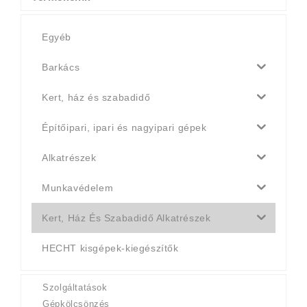
Egyéb
Barkács
Kert, ház és szabadidő
Építőipari, ipari és nagyipari gépek
Alkatrészek
Munkavédelem
Kert, Ház És Szabadidő Alkatrészek
HECHT kisgépek-kiegészítők
Szolgáltatások
Gépkölcsönzés