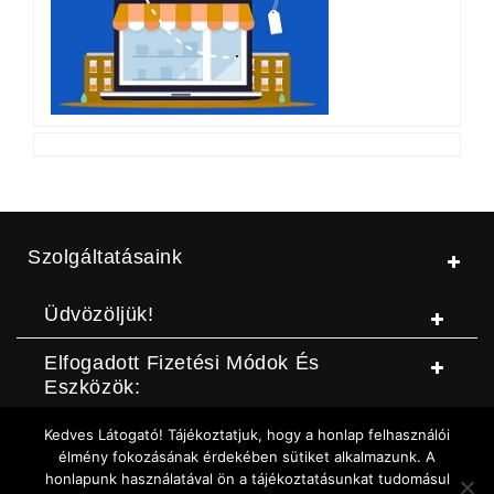
Szolgáltatásaink
Üdvözöljük!
Elfogadott Fizetési Módok És
Eszközök:
Kedves Látogató! Tájékoztatjuk, hogy a honlap felhasználói
© Jószerszámbolt |
ASZF
|
Adatvédelmi szabályzat
|
Elállási
élmény fokozásának érdekében sütiket alkalmazunk. A
honlapunk használatával ön a tájékoztatásunkat tudomásul
nyilatkozat (DOC letöltése)
|
Elállási nyilatkozat (Online form)
|