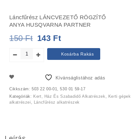
Láncfűrész LÁNCVEZETŐ RÖGZÍTŐ
ANYA HUSQVARNA PARTNER
Original
Current
150
Ft
143
Ft
price
price
Kosárba Rakás
was:
is:
150 Ft.
143 Ft.
Kívánságlistához adás
Cikkszám:
503 22 00-01, 530 01 59-17
Kategóriák:
Kert, Ház És Szabadidő Alkatrészek
,
Kerti gépek
alkatrészei
,
Láncfűrész alkatrészek
Leírás