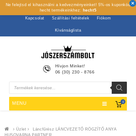
Ne felejtsd el kihasználni a kedvezményeinket! 5%-os kuponkód
Kezdőlap
Rólunk
Webshop
Szolgáltatások
hecht termékeinkhez:
hecht5
Kapcsolat
Szállítási feltételek
Fiókom
Kívánságlista
Hívjon Minket!
06 (30) 230 - 8766
Products
search
0
MENU
Üzlet
Láncfűrész LÁNCVEZETŐ RÖGZÍTŐ ANYA
HUSQVARNA PARTNER