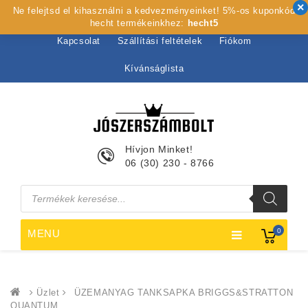
Ne felejtsd el kihasználni a kedvezményeinket! 5%-os kuponkód
Kezdőlap
Rólunk
Webshop
Szolgáltatások
hecht termékeinkhez:
hecht5
Kapcsolat
Szállítási feltételek
Fiókom
Kívánságlista
Hívjon Minket!
06 (30) 230 - 8766
Products
search
0
MENU
Üzlet
ÜZEMANYAG TANKSAPKA BRIGGS&STRATTON
QUANTUM