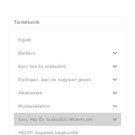
was:
is:
673 Ft.
639 Ft.
Termékeink
Egyéb
Barkács
Kert, ház és szabadidő
Építőipari, ipari és nagyipari gépek
Alkatrészek
Munkavédelem
Kert, Ház És Szabadidő Alkatrészek
HECHT kisgépek-kiegészítők