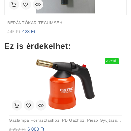
BERÁNTÓKAR TECUMSEH
423
Ft
Original
Current
445
Ft
price
price
was:
is:
Ez is érdekelhet:
445 Ft.
423 Ft.
Akció!
Gázlámpa Forrasztáshoz, PB Gázhoz, Piezó Gyújtásssal, Max. 1200°C, Fém Gázpalack Tartó
6 000
Ft
Original
Current
8 990
Ft