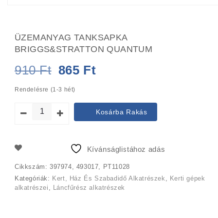
ÜZEMANYAG TANKSAPKA
BRIGGS&STRATTON QUANTUM
Original
Current
910
Ft
865
Ft
price
price
Rendelésre (1-3 hét)
was:
is:
Kosárba Rakás
910 Ft.
865 Ft.
Kívánságlistához adás
Cikkszám:
397974, 493017, PT11028
Kategóriák:
Kert, Ház És Szabadidő Alkatrészek
,
Kerti gépek
alkatrészei
,
Láncfűrész alkatrészek