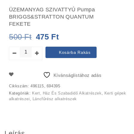
ÜZEMANYAG SZIVATTYÚ Pumpa
BRIGGS&STRATTON QUANTUM
FEKETE
Original
Current
500
Ft
475
Ft
price
price
Kosárba Rakás
was:
is:
500 Ft.
475 Ft.
Kívánságlistához adás
Cikkszám:
496115, 694395
Kategóriák:
Kert, Ház És Szabadidő Alkatrészek
,
Kerti gépek
alkatrészei
,
Láncfűrész alkatrészek
Leírás