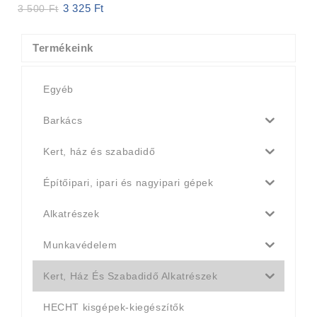
3 325
Ft
Original
Current
3 500
Ft
price
price
was:
is:
3
3
Termékeink
500 Ft.
325 Ft.
Egyéb
Barkács
Kert, ház és szabadidő
Építőipari, ipari és nagyipari gépek
Alkatrészek
Munkavédelem
Kert, Ház És Szabadidő Alkatrészek
HECHT kisgépek-kiegészítők