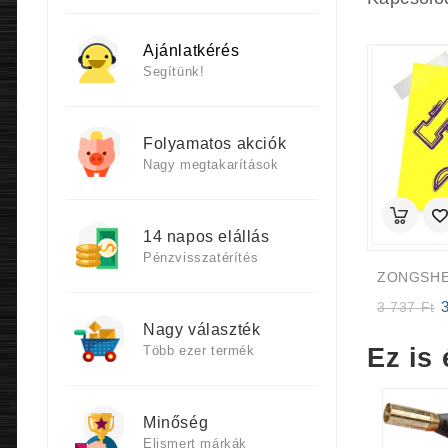
Ajánlatkérés
Segítünk!
Folyamatos akciók
Nagy megtakarítások
14 napos elállás
Pénzvisszatérítés
ZONGSHE
Or
3 737
Ft
p
Nagy választék
w
Ez is 
Több ezer termék
3
7
Minőség
Elismert márkák