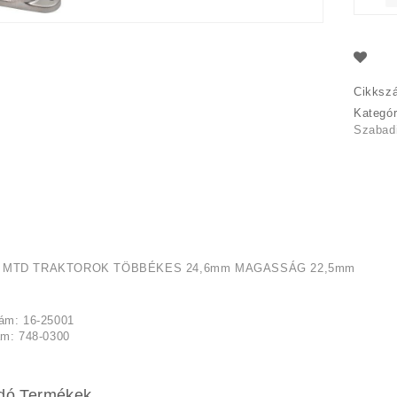
Cikksz
Kategó
Szabadi
 MTD TRAKTOROK TÖBBÉKES 24,6mm MAGASSÁG 22,5mm
ám: 16-25001
ám: 748-0300
dó Termékek