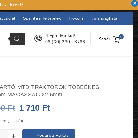
khez:
hecht5
apcsolat
Szállítási feltételek
Fiókom
Kívánságlista
Hívjon Minket!
0
Kosár
06 (30) 230 - 8766
ARTÓ MTD TRAKTOROK TÖBBÉKES
mm MAGASSÁG 22,5mm
Original
Current
00
Ft
1 710
Ft
price
price
sre (1-3 hét)
was:
is:
Kosárba Rakás