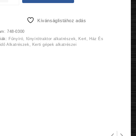
1
1
800 Ft.
710 Ft.
Kívánságlistához adás
ám:
748-0300
riák:
Fűnyíró, fűnyírótraktor alkatrészek
,
Kert, Ház És
dő Alkatrészek
,
Kerti gépek alkatrészei