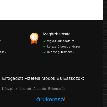
Megbízhatóság
t
vigyázunk adataira
korszerű keretrendszer
tások
minőségi termékek
Elfogadott Fizetési Módok És Eszközök:
Készpénz, Utánvét, Átutalás, Előreutalás