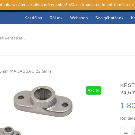
 el kihasználni a kedvezményeinket! 5%-os kuponkód hecht termékein
Kezdőlap
Rólunk
Webshop
Szolgáltatások
K
,6mm MAGASSÁG 22,5mm
KÉST
Akció!
24,6
1 8
Rendelé