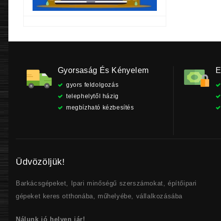
Gyorsaság És Kényelem
E
gyors feldolgozás
telephelytől házig
megbízható kézbesítés
Üdvözöljük!
Barkácsgépeket, Ipari minőségű szerszámokat, építőipari
gépeket keres otthonába, műhelyébe, vállalkozásába
Nálunk jó helyen jár!