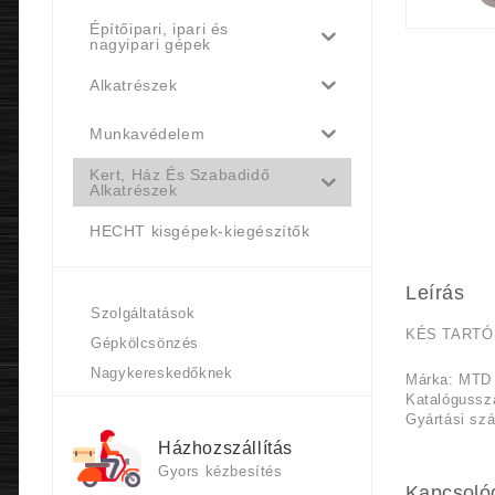
Építőipari, ipari és
nagyipari gépek
Alkatrészek
Munkavédelem
Kert, Ház És Szabadidő
Alkatrészek
HECHT kisgépek-kiegészítők
Leírás
Szolgáltatások
KÉS TARTÓ
Gépkölcsönzés
Nagykereskedőknek
Márka: MTD
Katalógussz
Gyártási sz
Házhozszállítás
Gyors kézbesítés
Kapcsoló