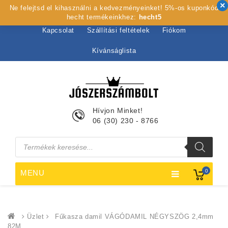
Ne felejtsd el kihasználni a kedvezményeinket! 5%-os kuponkód
Kezdőlap
Rólunk
Webshop
Szolgáltatások
hecht termékeinkhez:
hecht5
Kapcsolat
Szállítási feltételek
Fiókom
Kívánságlista
Hívjon Minket!
06 (30) 230 - 8766
Products
search
0
MENU
Üzlet
Fűkasza damil VÁGÓDAMIL NÉGYSZÖG 2,4mm
82M