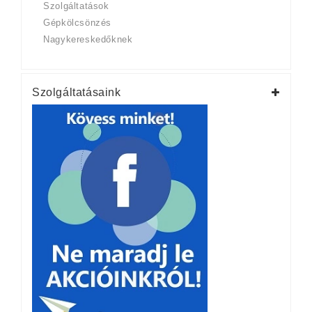
Szolgáltatások
Gépkölcsönzés
Nagykereskedőknek
Szolgáltatásaink