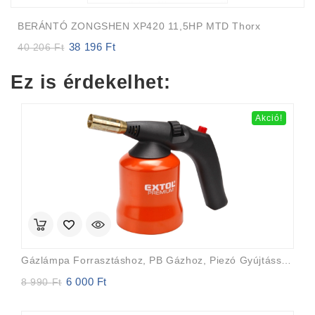
BERÁNTÓ ZONGSHEN XP420 11,5HP MTD Thorx
38 196
Ft
Original
Current
40 206
Ft
price
price
was:
is:
Ez is érdekelhet:
40
38
206 Ft.
196 Ft.
Akció!
Gázlámpa Forrasztáshoz, PB Gázhoz, Piezó Gyújtásssal, Max. 1200°C, Fém Gázpalack Tartó
6 000
Ft
Original
Current
8 990
Ft
price
price
was:
is: