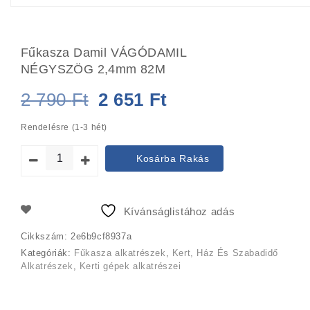
Fűkasza Damil VÁGÓDAMIL
NÉGYSZÖG 2,4mm 82M
Original
Current
2 790
Ft
2 651
Ft
price
price
Rendelésre (1-3 hét)
was:
is:
Kosárba Rakás
2
2
790 Ft.
651 Ft.
Kívánságlistához adás
Cikkszám:
2e6b9cf8937a
Kategóriák:
Fűkasza alkatrészek
,
Kert, Ház És Szabadidő
Alkatrészek
,
Kerti gépek alkatrészei