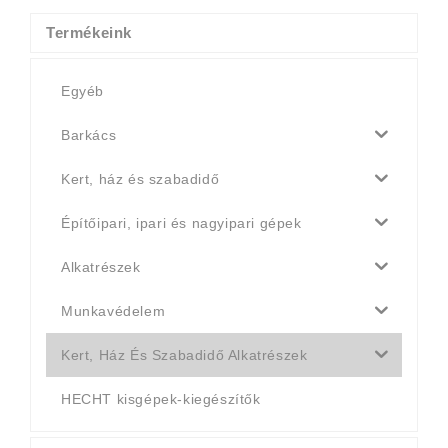
Termékeink
Egyéb
Barkács
Kert, ház és szabadidő
Építőipari, ipari és nagyipari gépek
Alkatrészek
Munkavédelem
Kert, Ház És Szabadidő Alkatrészek
HECHT kisgépek-kiegészítők