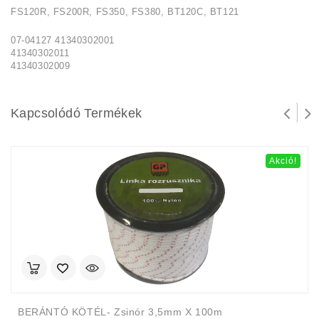
FS120R, FS200R, FS350, FS380, BT120C, BT121
07-04127 41340302001
41340302011
41340302009
Kapcsolódó Termékek
Akció!
BERÁNTÓ KÖTÉL- Zsinór 3,5mm X 100m