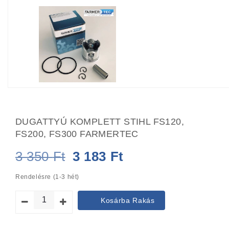
DUGATTYÚ KOMPLETT STIHL FS120,
FS200, FS300 FARMERTEC
Original
Current
3 350
Ft
3 183
Ft
price
price
Rendelésre (1-3 hét)
was:
is:
Kosárba Rakás
3
3