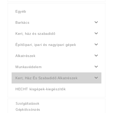
Egyéb
Barkács
Kert, ház és szabadidő
Építőipari, ipari és nagyipari gépek
Alkatrészek
Munkavédelem
Kert, Ház És Szabadidő Alkatrészek
HECHT kisgépek-kiegészítők
Szolgáltatások
Gépkölcsönzés