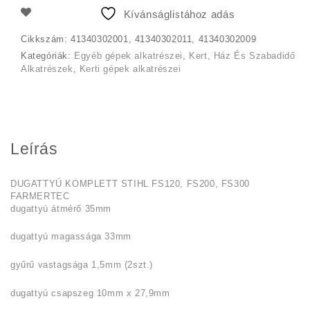
350 Ft.
183 Ft.
Kívánságlistához adás
Cikkszám:
41340302001, 41340302011, 41340302009
Kategóriák:
Egyéb gépek alkatrészei
,
Kert, Ház És Szabadidő
Alkatrészek
,
Kerti gépek alkatrészei
Leírás
DUGATTYÚ KOMPLETT STIHL FS120, FS200, FS300
FARMERTEC
dugattyú átmérő 35mm
dugattyú magassága 33mm
gyűrű vastagsága 1,5mm (2szt.)
dugattyú csapszeg 10mm x 27,9mm