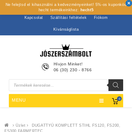
Ne felejtsd el kihasználni a kedvezményeinket! 5%-os kuponkód
Kezdőlap
Rólunk
Webshop
Szolgáltatások
hecht termékeinkhez:
hecht5
Kapcsolat
Szállítási feltételek
Fiókom
Kívánságlista
Hívjon Minket!
06 (30) 230 - 8766
Products
search
0
MENU
Üzlet
DUGATTYÚ KOMPLETT STIHL FS120, FS200,
FS300 FARMERTEC