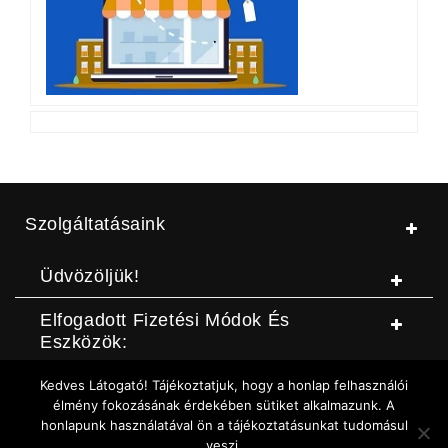
Szolgáltatásaink
Üdvözöljük!
Elfogadott Fizetési Módok És
Eszközök:
Kedves Látogató! Tájékoztatjuk, hogy a honlap felhasználói
© Jószerszámbolt |
ASZF
|
Adatvédelmi szabályzat
|
Elállási
élmény fokozásának érdekében sütiket alkalmazunk. A
honlapunk használatával ön a tájékoztatásunkat tudomásul
nyilatkozat (DOC letöltése)
|
Elállási nyilatkozat (Online form)
|
veszi.