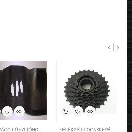
KÉS VÁGÓ FŰNYÍRÓHOZ NAC WR-440 40cm
KERÉKPÁR FOGASKERÉK MTB 6-OS 14-28 INDEXES