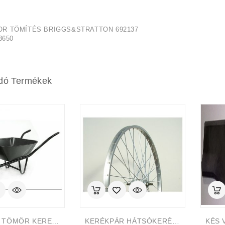
R TÖMÍTÉS BRIGGS&STRATTON 692137
3650
dó Termékek
TALICSKA TÖMÖR KEREKES VASTALICSKA Építőipari Fekete V. Szürke
KERÉKPÁR HÁTSÓKERÉK 26-OS ALU AGY