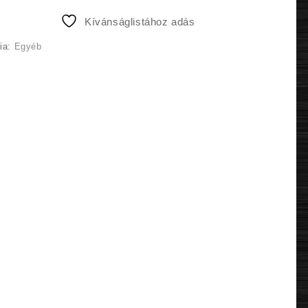
600 Ft.
570 Ft.
Kívánságlistához adás
ia:
Egyéb