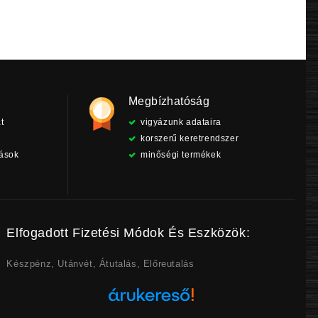
Megbízhatóság
t
vigyázunk adataira
korszerű keretrendszer
tások
minőségi termékek
Elfogadott Fizetési Módok És Eszközök:
Készpénz, Utánvét, Átutalás, Előreutalás