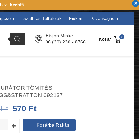
khez:
hecht5
apcsolat
Szállítási feltételek
Fiókom
Kívánságlista
Hívjon Minket!
0
Kosár
06 (30) 230 - 8766
URÁTOR TÖMÍTÉS
GS&STRATTON 692137
Original
Current
0
Ft
570
Ft
price
price
Kosárba Rakás
was:
is: