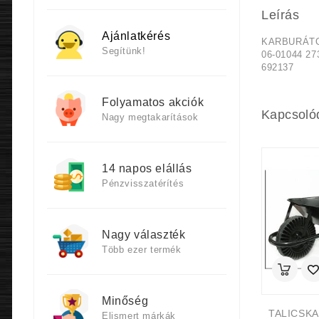
Leírás
Ajánlatkérés
KARBURÁTO
Segítünk!
06-01044 27
692137
Folyamatos akciók
Kapcsoló
Nagy megtakarítások
14 napos elállás
Pénzvisszatérítés
Nagy választék
Több ezer termék
Minőség
Elismert márkák