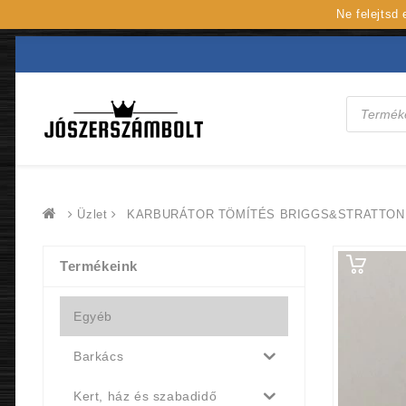
Ne felejtsd
Products
search
Üzlet
KARBURÁTOR TÖMÍTÉS BRIGGS&STRATTON 
Termékeink
Egyéb
Barkács
Kert, ház és szabadidő