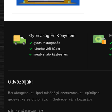
Gyorsaság És Kényelem
E
gyors feldolgozás
telephelytől házig
megbízható kézbesítés
Üdvözöljük!
Barkácsgépeket, Ipari minőségű szerszámokat, építőipari
gépeket keres otthonába, műhelyébe, vállalkozásába
Nálunk jó helyen jár!