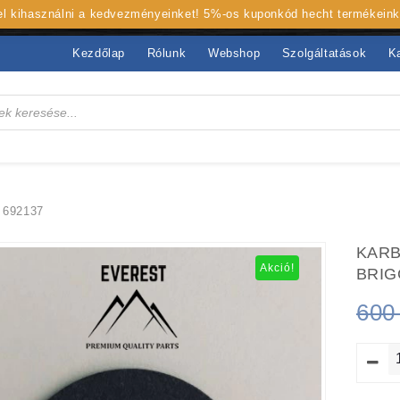
 el kihasználni a kedvezményeinket! 5%-os kuponkód hecht termékein
Kezdőlap
Rólunk
Webshop
Szolgáltatások
K
692137
KARB
Akció!
BRIG
60