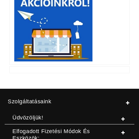
Szolgáltatásaink
Üdvözöljük!
Elfogadott Fizetési Módok És
Eszközök: