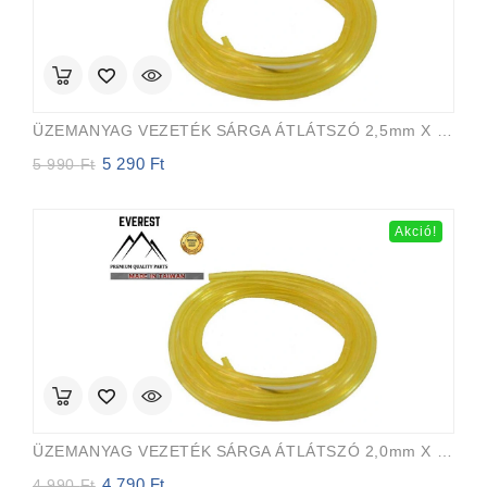
ÜZEMANYAG VEZETÉK SÁRGA ÁTLÁTSZÓ 2,5mm X 5,0mm 15m EVEREST PRO
5 290
Ft
Original
Current
5 990
Ft
price
price
was:
is:
5
5
Akció!
990 Ft.
290 Ft.
ÜZEMANYAG VEZETÉK SÁRGA ÁTLÁTSZÓ 2,0mm X 3,5mm 15m EVEREST PRO
4 790
Ft
Original
Current
4 990
Ft