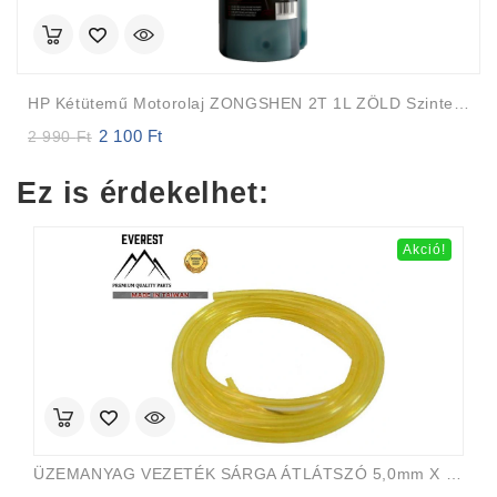
HP Kétütemű Motorolaj ZONGSHEN 2T 1L ZÖLD Szintetikus
2 100
Ft
Original
Current
2 990
Ft
price
price
was:
is:
Ez is érdekelhet:
2
2
990 Ft.
100 Ft.
Akció!
ÜZEMANYAG VEZETÉK SÁRGA ÁTLÁTSZÓ 5,0mm X 8,0mm 15m EVEREST PRO