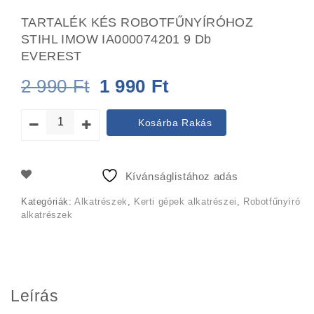
TARTALÉK KÉS ROBOTFŰNYÍRÓHOZ
STIHL IMOW IA000074201 9 Db
EVEREST
Original
Current
2 990
Ft
1 990
Ft
price
price
Kosárba Rakás
was:
is:
2
1
Kívánságlistához adás
990 Ft.
990 Ft.
Kategóriák:
Alkatrészek
,
Kerti gépek alkatrészei
,
Robotfűnyíró
alkatrészek
Leírás