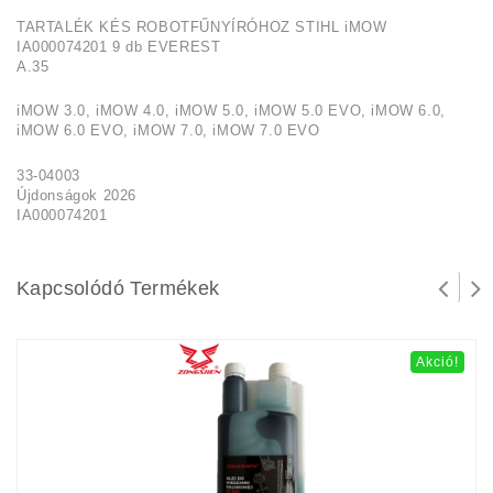
TARTALÉK KÉS ROBOTFŰNYÍRÓHOZ STIHL iMOW
IA000074201 9 db EVEREST
A.35
iMOW 3.0, iMOW 4.0, iMOW 5.0, iMOW 5.0 EVO, iMOW 6.0,
iMOW 6.0 EVO, iMOW 7.0, iMOW 7.0 EVO
33-04003
Újdonságok 2026
IA000074201
Kapcsolódó Termékek
Akció!