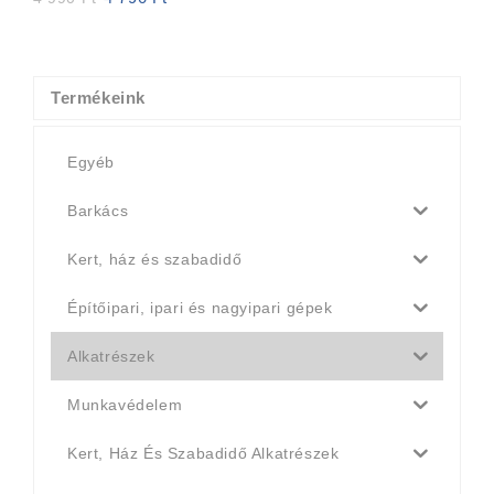
price
price
was:
is:
4
4
990 Ft.
790 Ft.
Termékeink
Egyéb
Barkács
Kert, ház és szabadidő
Építőipari, ipari és nagyipari gépek
Alkatrészek
Munkavédelem
Kert, Ház És Szabadidő Alkatrészek