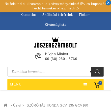
Ne felejtsd el kihasználni a kedvezményeinket! 5%-os kuponkód
Kezdőlap
Rólunk
Webshop
Szolgáltatások
hecht termékeinkhez:
hecht5
Kapcsolat
Szállítási feltételek
Fiókom
Kívánságlista
Hívjon Minket!
06 (30) 230 - 8766
Products
search
0
MENU
Üzlet
SZŰRŐHÁZ HONDA GCV 135 GCV160