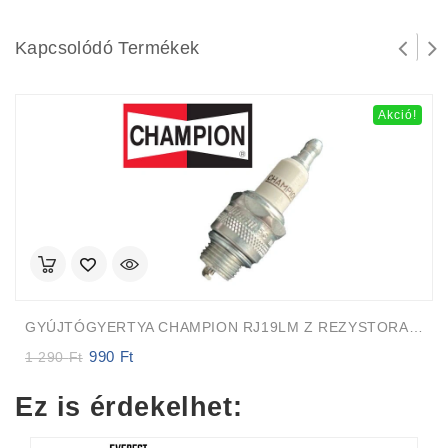
Kapcsolódó Termékek
Akció!
GYÚJTÓGYERTYA CHAMPION RJ19LM Z REZYSTORAL NAGY MENET FŰKASZA
990
Ft
Original
Current
1 290
Ft
price
price
was:
is:
Ez is érdekelhet:
1
990 Ft.
290 Ft.