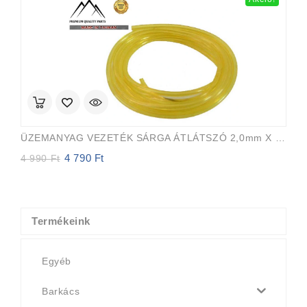
990 Ft.
290 Ft.
ÜZEMANYAG VEZETÉK SÁRGA ÁTLÁTSZÓ 2,0mm X 3,5mm 15m EVEREST PRO
4 790
Ft
Original
Current
4 990
Ft
price
price
was:
is:
4
4
990 Ft.
790 Ft.
Termékeink
Egyéb
Barkács