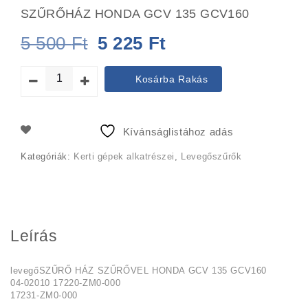
SZŰRŐHÁZ HONDA GCV 135 GCV160
Original
Current
5 500
Ft
5 225
Ft
price
price
Kosárba Rakás
was:
is:
5
5
Kívánságlistához adás
500 Ft.
225 Ft.
Kategóriák:
Kerti gépek alkatrészei
,
Levegőszűrők
Leírás
levegőSZŰRŐ HÁZ SZŰRŐVEL HONDA GCV 135 GCV160
04-02010 17220-ZM0-000
17231-ZM0-000