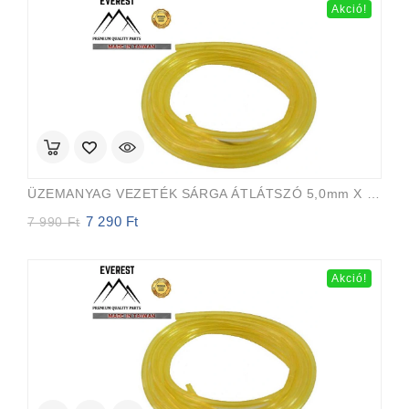
Akció!
ÜZEMANYAG VEZETÉK SÁRGA ÁTLÁTSZÓ 5,0mm X 8,0mm 15m EVEREST PRO
7 290
Ft
Original
Current
7 990
Ft
price
price
was:
is:
7
7
Akció!
990 Ft.
290 Ft.