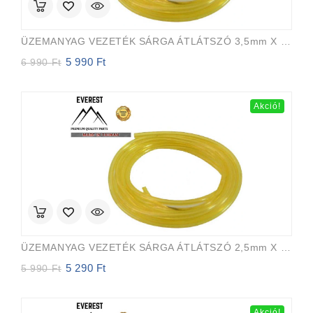
ÜZEMANYAG VEZETÉK SÁRGA ÁTLÁTSZÓ 3,5mm X 6,5mm 15m EVEREST PRO
5 990
Ft
Original
Current
6 990
Ft
price
price
was:
is:
6
5
Akció!
990 Ft.
990 Ft.
ÜZEMANYAG VEZETÉK SÁRGA ÁTLÁTSZÓ 2,5mm X 5,0mm 15m EVEREST PRO
5 290
Ft
Original
Current
5 990
Ft
price
price
was:
is:
5
5
Akció!