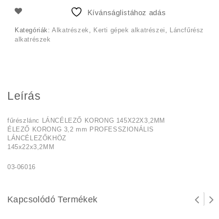
3
2
Kívánságlistához adás
490 Ft.
900 Ft.
Kategóriák:
Alkatrészek
,
Kerti gépek alkatrészei
,
Láncfűrész
alkatrészek
Leírás
fűrészlánc LÁNCÉLEZŐ KORONG 145X22X3,2MM
ÉLEZŐ KORONG 3,2 mm PROFESSZIONÁLIS
LÁNCÉLEZŐKHÖZ
145x22x3,2MM
03-06016
Kapcsolódó Termékek