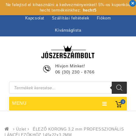
Ne felejtsd el kihasználni a kedvezményeinket! 5%-os kuponkód
Kezdőlap
Rólunk
Webshop
Szolgáltatások
hecht termékeinkhez:
hecht5
Kapcsolat
Szállítási feltételek
Fiókom
Kívánságlista
Hívjon Minket!
06 (30) 230 - 8766
Products
search
0
MENU
Üzlet
ÉLEZŐ KORONG 3,2 mm PROFESSZIONÁLIS
LÁNCÉLEZŐKHÖZ 145x22x3,2MM