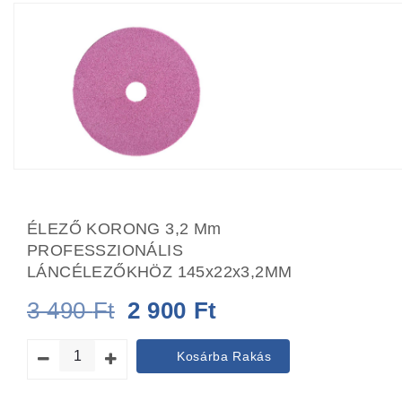
ÉLEZŐ KORONG 3,2 Mm
PROFESSZIONÁLIS
LÁNCÉLEZŐKHÖZ 145x22x3,2MM
Original
Current
3 490
Ft
2 900
Ft
price
price
Kosárba Rakás
was:
is: