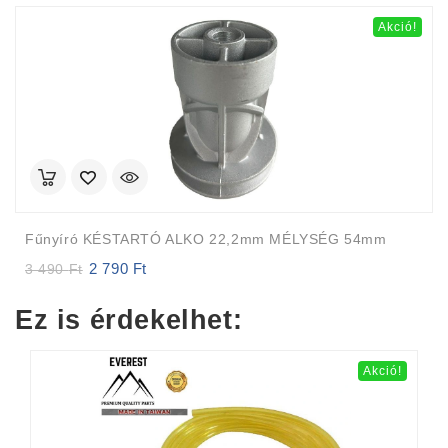
Akció!
Fűnyíró KÉSTARTÓ ALKO 22,2mm MÉLYSÉG 54mm
2 790
Ft
Original
Current
3 490
Ft
price
price
was:
is:
Ez is érdekelhet:
3
2
490 Ft.
790 Ft.
Akció!