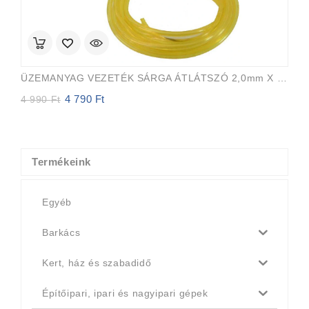
ÜZEMANYAG VEZETÉK SÁRGA ÁTLÁTSZÓ 2,0mm X 3,5mm 15m EVEREST PRO
4 790
Ft
Original
Current
4 990
Ft
price
price
was:
is:
4
4
990 Ft.
790 Ft.
Termékeink
Egyéb
Barkács
Kert, ház és szabadidő
Építőipari, ipari és nagyipari gépek