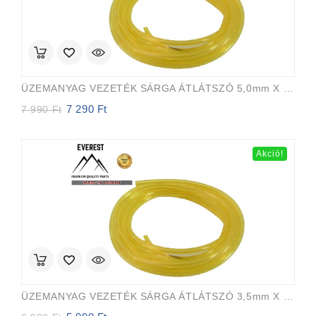
ÜZEMANYAG VEZETÉK SÁRGA ÁTLÁTSZÓ 5,0mm X 8,0mm 15m EVEREST PRO
7 290
Ft
Original
Current
7 990
Ft
price
price
was:
is:
7
7
Akció!
990 Ft.
290 Ft.
ÜZEMANYAG VEZETÉK SÁRGA ÁTLÁTSZÓ 3,5mm X 6,5mm 15m EVEREST PRO
Original
Current