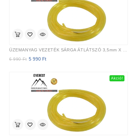
ÜZEMANYAG VEZETÉK SÁRGA ÁTLÁTSZÓ 3,5mm X 6,5mm 15m EVEREST PRO
5 990
Ft
Original
Current
6 990
Ft
price
price
was:
is:
6
5
Akció!
990 Ft.
990 Ft.