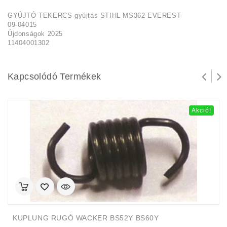
GYÚJTÓ TEKERCS gyújtás STIHL MS362 EVEREST
09-04015
Újdonságok 2025
11404001302
Kapcsolódó Termékek
Akció!
KUPLUNG RUGÓ WACKER BS52Y BS60Y