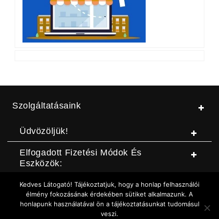
Szolgáltatásaink
Üdvözöljük!
Elfogadott Fizetési Módok És
Eszközök:
Kedves Látogató! Tájékoztatjuk, hogy a honlap felhasználói
© Jószerszámbolt |
ASZF
|
Adatvédelmi szabályzat
|
Elállási
élmény fokozásának érdekében sütiket alkalmazunk. A
honlapunk használatával ön a tájékoztatásunkat tudomásul
nyilatkozat (DOC letöltése)
|
Elállási nyilatkozat (Online form)
|
veszi.
Sütikezelési szabályzat