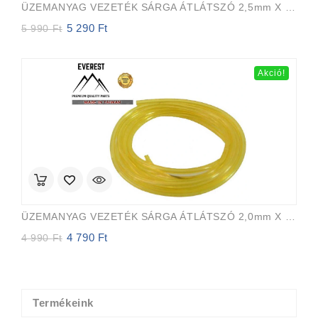
ÜZEMANYAG VEZETÉK SÁRGA ÁTLÁTSZÓ 2,5mm X 5,0mm 15m EVEREST PRO
5 290
Ft
Original
Current
5 990
Ft
price
price
was:
is:
5
5
Akció!
990 Ft.
290 Ft.
ÜZEMANYAG VEZETÉK SÁRGA ÁTLÁTSZÓ 2,0mm X 3,5mm 15m EVEREST PRO
4 790
Ft
Original
Current
4 990
Ft
price
price
was:
is:
4
4
990 Ft.
790 Ft.
Termékeink