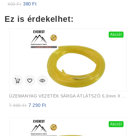
380
Ft
Original
Current
400
Ft
price
price
was:
is:
Ez is érdekelhet:
400 Ft.
380 Ft.
Akció!
ÜZEMANYAG VEZETÉK SÁRGA ÁTLÁTSZÓ 5,0mm X 8,0mm 15m EVEREST PRO
7 290
Ft
Original
Current
7 990
Ft
price
price
was:
is:
7
7
Akció!
990 Ft.
290 Ft.