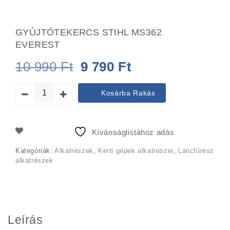
GYÚJTÓTEKERCS STIHL MS362
EVEREST
Original
Current
10 990
Ft
9 790
Ft
price
price
Kosárba Rakás
was:
is:
10
9
Kívánságlistához adás
990 Ft.
790 Ft.
Kategóriák:
Alkatrészek
,
Kerti gépek alkatrészei
,
Láncfűrész
alkatrészek
Leírás