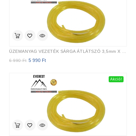
ÜZEMANYAG VEZETÉK SÁRGA ÁTLÁTSZÓ 3,5mm X 6,5mm 15m EVEREST PRO
5 990
Ft
Original
Current
6 990
Ft
price
price
was:
is:
6
5
Akció!
990 Ft.
990 Ft.