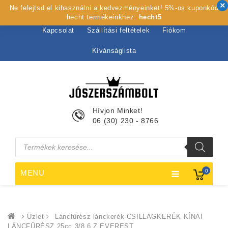
Ne felejtsd el kihasználni a kedvezményeinket! 5%-os kuponkód
Kezdőlap
Rólunk
Webshop
Szolgáltatások
hecht termékeinkhez:
hecht5
Kapcsolat
Szállítási feltételek
Fiókom
Kívánságlista
Hívjon Minket!
06 (30) 230 - 8766
Products
search
0
MENU
Üzlet
Láncfűrész lánckerék-CSILLAGKERÉK KÍNAI
LÁNCFŰRÉSZ 25cc 3/8 6 Z EVEREST