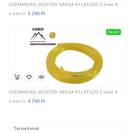
ÜZEMANYAG VEZETÉK SÁRGA ÁTLÁTSZÓ 2,5mm X 5,0mm 15m EVEREST PRO
5 290
Ft
Original
Current
5 990
Ft
price
price
was:
is:
5
5
Akció!
990 Ft.
290 Ft.
ÜZEMANYAG VEZETÉK SÁRGA ÁTLÁTSZÓ 2,0mm X 3,5mm 15m EVEREST PRO
4 790
Ft
Original
Current
4 990
Ft
price
price
was:
is:
4
4
990 Ft.
790 Ft.
Termékeink