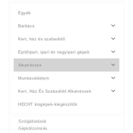
Egyéb
Barkács
Kert, ház és szabadidő
Építőipari, ipari és nagyipari gépek
Alkatrészek
Munkavédelem
Kert, Ház És Szabadidő Alkatrészek
HECHT kisgépek-kiegészítők
Szolgáltatások
Gépkölcsönzés