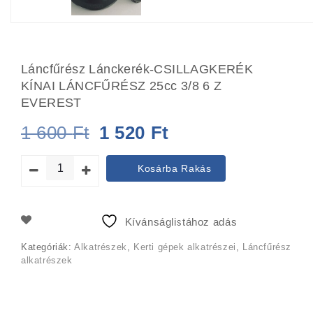
Láncfűrész Lánckerék-CSILLAGKERÉK
KÍNAI LÁNCFŰRÉSZ 25cc 3/8 6 Z
EVEREST
Original
Current
1 600
Ft
1 520
Ft
price
price
Kosárba Rakás
was:
is:
1
1
Kívánságlistához adás
600 Ft.
520 Ft.
Kategóriák:
Alkatrészek
,
Kerti gépek alkatrészei
,
Láncfűrész
alkatrészek