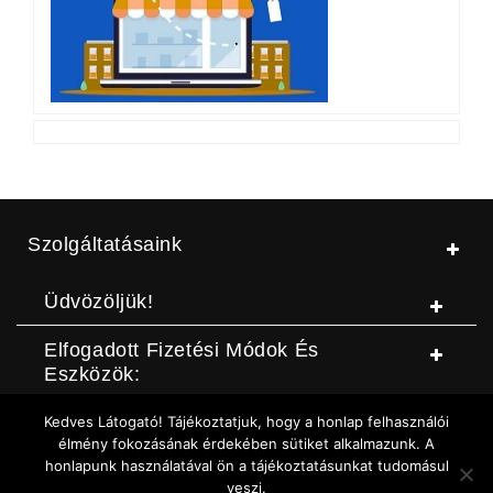
Szolgáltatásaink
Üdvözöljük!
Elfogadott Fizetési Módok És
Eszközök:
Kedves Látogató! Tájékoztatjuk, hogy a honlap felhasználói
© Jószerszámbolt |
ASZF
|
Adatvédelmi szabályzat
|
Elállási
élmény fokozásának érdekében sütiket alkalmazunk. A
honlapunk használatával ön a tájékoztatásunkat tudomásul
nyilatkozat (DOC letöltése)
|
Elállási nyilatkozat (Online form)
|
veszi.