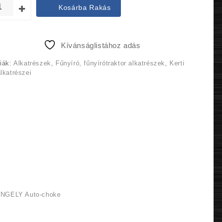
was:
is:
Kosárba Rakás
64
59
990 Ft.
990 Ft.
Kívánságlistához adás
iák:
Alkatrészek
,
Fűnyíró, fűnyírótraktor alkatrészek
,
Kerti
lkatrészei
GELY Auto-choke