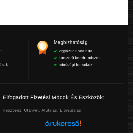
Megbízhatóság
t
vigyázunk adataira
korszerű keretrendszer
tások
minőségi termékek
Elfogadott Fizetési Módok És Eszközök:
Készpénz, Utánvét, Átutalás, Előreutalás