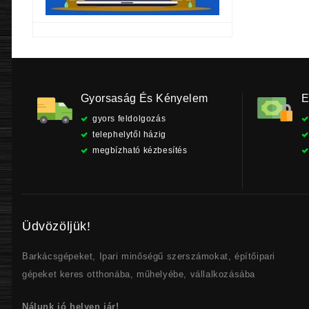
Gyorsaság És Kényelem
E
gyors feldolgozás
telephelytől házig
megbízható kézbesítés
Üdvözöljük!
Barkácsgépeket, Ipari minőségű szerszámokat, építőipari
gépeket keres otthonába, műhelyébe, vállalkozásába
Nálunk jó helyen jár!