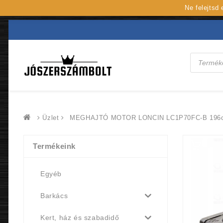
Ne felejtsd
Products
search
Üzlet
MEGHAJTÓ MOTOR LONCIN LC1P70FC-B 196c
Termékeink
Egyéb
Barkács
Kert, ház és szabadidő