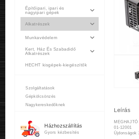
Építőipari, ipari és
nagyipari gépek
Alkatrészek
Munkavédelem
Kert, Ház És Szabadidő
Alkatrészek
HECHT kisgépek-kiegészítők
Szolgáltatások
Gépkölcsönzés
Nagykereskedőknek
Leírás
MEGHAJTÓ 
Házhozszállítás
01-12001
Gyors kézbesítés
Újdonságok 