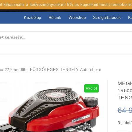
 el kihasználni a kedvezményeinket! 5%-os kuponkód hecht termékein
Kezdőlap
Rólunk
Webshop
Szolgáltatások
K
c 22,2mm 66m FÜGGŐLEGES TENGELY Auto-choke
MEGH
Akció!
196c
TENG
64 
Rendelé