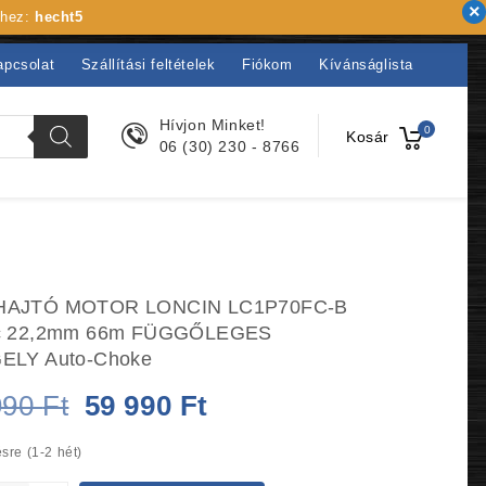
khez:
hecht5
apcsolat
Szállítási feltételek
Fiókom
Kívánságlista
Hívjon Minket!
0
Kosár
06 (30) 230 - 8766
AJTÓ MOTOR LONCIN LC1P70FC-B
c 22,2mm 66m FÜGGŐLEGES
ELY Auto-Choke
Original
Current
990
Ft
59 990
Ft
price
price
sre (1-2 hét)