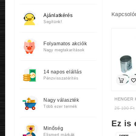
Kapcsoló
Ajánlatkérés
Segítünk!
Folyamatos akciók
Nagy megtakarítások
14 napos elállás
Pénzvisszatérítés
Nagy választék
Több ezer termék
25 100
Ft
Ez is 
Minőség
Elismert márkák