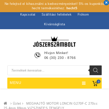
Ne felejtsd el kihasználni a kedvezményeinket! 5%-os kuponkód
Kezdőlap
Rólunk
Webshop
Szolgáltatások
hecht termékeinkhez:
hecht5
Kapcsolat
Szállítási feltételek
Fiókom
Kívánságlista
Hívjon Minket!
06 (30) 230 - 8766
Products
search
0
MENU
Üzlet
MEGHAJTÓ MOTOR LONCIN G270F-C 270cc
25,4mm 88mm VíZSZINTES TENGELY