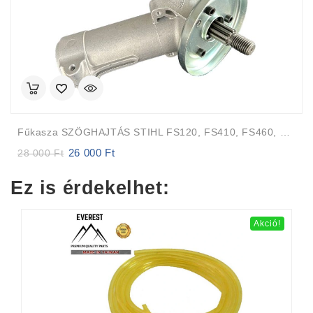
Fűkasza SZÖGHAJTÁS STIHL FS120, FS410, FS460, FS490
26 000
Ft
Original
Current
28 000
Ft
price
price
was:
is:
Ez is érdekelhet:
28
26
000 Ft.
000 Ft.
Akció!