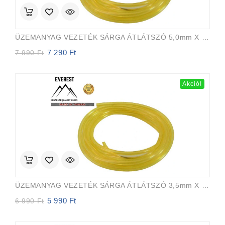
ÜZEMANYAG VEZETÉK SÁRGA ÁTLÁTSZÓ 5,0mm X 8,0mm 15m EVEREST PRO
7 290
Ft
Original
Current
7 990
Ft
price
price
was:
is:
7
7
Akció!
990 Ft.
290 Ft.
ÜZEMANYAG VEZETÉK SÁRGA ÁTLÁTSZÓ 3,5mm X 6,5mm 15m EVEREST PRO
5 990
Ft
Original
Current
6 990
Ft
price
price
was:
is: