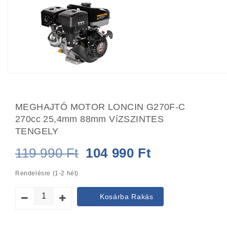
MEGHAJTÓ MOTOR LONCIN G270F-C
270cc 25,4mm 88mm VíZSZINTES
TENGELY
Original
Current
119 990
Ft
104 990
Ft
price
price
Rendelésre (1-2 hét)
was:
is:
Kosárba Rakás
119
104