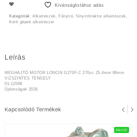
990 Ft.
990 Ft.
Kívánságlistához adás
Kategóriák:
Alkatrészek
,
Fűnyíró, fűnyírótraktor alkatrészek
,
Kerti gépek alkatrészei
Leírás
MEGHAJTÓ MOTOR LONCIN G270F-C 270cc 25,4mm 88mm
VíZSZINTES TENGELY
01-12008
Újdonságok 2026
Kapcsolódó Termékek
Akció!