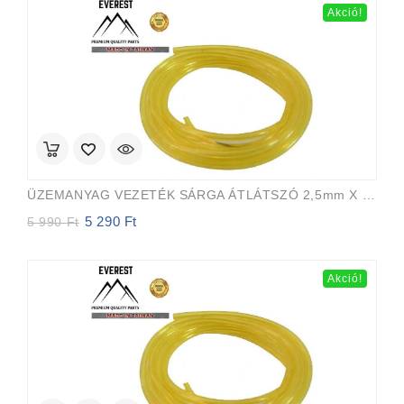
6
5
Akció!
990 Ft.
990 Ft.
ÜZEMANYAG VEZETÉK SÁRGA ÁTLÁTSZÓ 2,5mm X 5,0mm 15m EVEREST PRO
5 290
Ft
Original
Current
5 990
Ft
price
price
was:
is:
5
5
Akció!
990 Ft.
290 Ft.