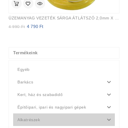
ÜZEMANYAG VEZETÉK SÁRGA ÁTLÁTSZÓ 2,0mm X 3,5mm 15m EVEREST PRO
4 790
Ft
Original
Current
4 990
Ft
price
price
was:
is:
4
4
990 Ft.
790 Ft.
Termékeink
Egyéb
Barkács
Kert, ház és szabadidő
Építőipari, ipari és nagyipari gépek
Alkatrészek