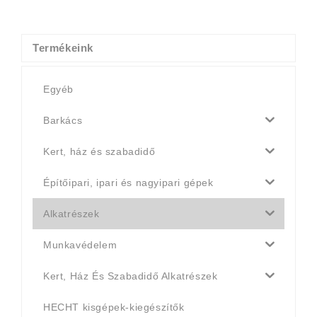
was:
is:
4
4
990 Ft.
790 Ft.
Termékeink
Egyéb
Barkács
Kert, ház és szabadidő
Építőipari, ipari és nagyipari gépek
Alkatrészek
Munkavédelem
Kert, Ház És Szabadidő Alkatrészek
HECHT kisgépek-kiegészítők