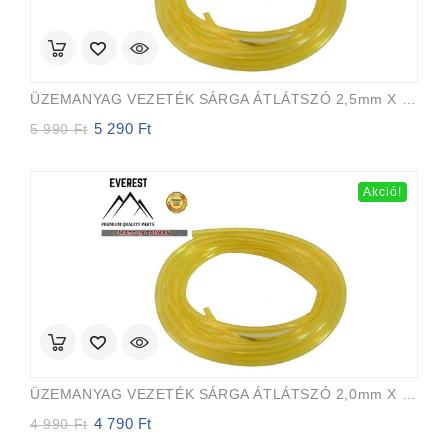
ÜZEMANYAG VEZETÉK SÁRGA ÁTLÁTSZÓ 2,5mm X 5,0mm 15m EVEREST PRO
5 290
Ft
Original
Current
5 990
Ft
price
price
was:
is:
5
5
Akció!
990 Ft.
290 Ft.
ÜZEMANYAG VEZETÉK SÁRGA ÁTLÁTSZÓ 2,0mm X 3,5mm 15m EVEREST PRO
4 790
Ft
Original
Current
4 990
Ft
price
price