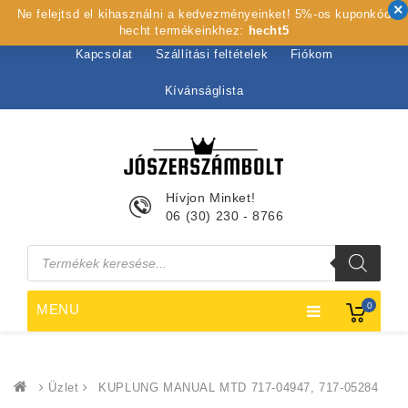
Ne felejtsd el kihasználni a kedvezményeinket! 5%-os kuponkód
Kezdőlap
Rólunk
Webshop
Szolgáltatások
hecht termékeinkhez:
hecht5
Kapcsolat
Szállítási feltételek
Fiókom
Kívánságlista
Hívjon Minket!
06 (30) 230 - 8766
Products
search
0
MENU
Üzlet
KUPLUNG MANUAL MTD 717-04947, 717-05284