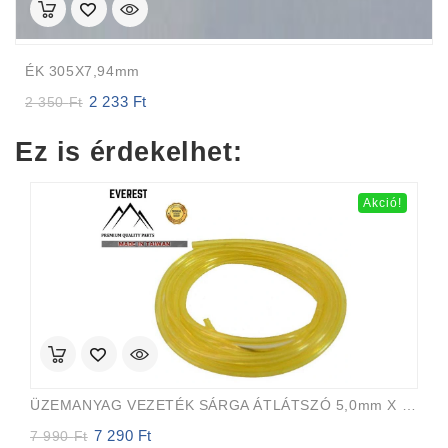
ÉK 305X7,94mm
2 233
Ft
Original
Current
2 350
Ft
price
price
was:
is:
Ez is érdekelhet:
2
2
350 Ft.
233 Ft.
Akció!
ÜZEMANYAG VEZETÉK SÁRGA ÁTLÁTSZÓ 5,0mm X 8,0mm 15m EVEREST PRO
7 290
Ft
Original
Current
7 990
Ft