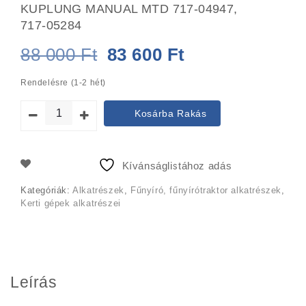
KUPLUNG MANUAL MTD 717-04947,
717-05284
Original
Current
88 000
Ft
83 600
Ft
price
price
Rendelésre (1-2 hét)
was:
is:
Kosárba Rakás
88
83
000 Ft.
600 Ft.
Kívánságlistához adás
Kategóriák:
Alkatrészek
,
Fűnyíró, fűnyírótraktor alkatrészek
,
Kerti gépek alkatrészei
Leírás