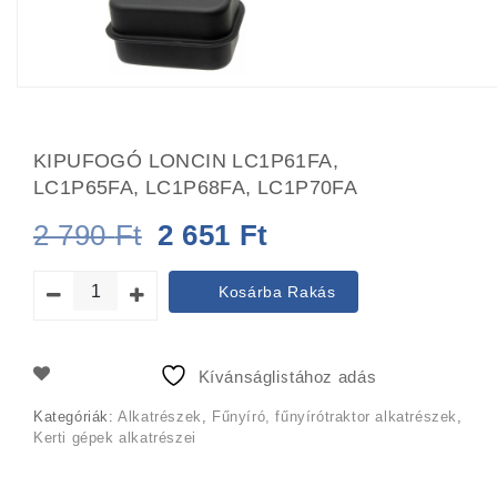
KIPUFOGÓ LONCIN LC1P61FA,
LC1P65FA, LC1P68FA, LC1P70FA
Original
Current
2 790
Ft
2 651
Ft
price
price
Kosárba Rakás
was:
is:
2
2
Kívánságlistához adás
790 Ft.
651 Ft.
Kategóriák:
Alkatrészek
,
Fűnyíró, fűnyírótraktor alkatrészek
,
Kerti gépek alkatrészei