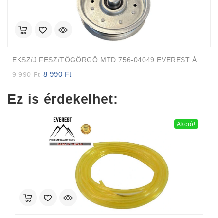
EKSZíJ FESZíTŐGÖRGŐ MTD 756-04049 EVEREST Átmérő 114,4mm Magasság 29,4mm
8 990
Ft
Original
Current
9 990
Ft
price
price
was:
is:
Ez is érdekelhet:
9
8
990 Ft.
990 Ft.
Akció!