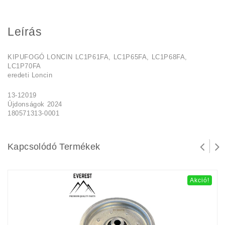
Leírás
KIPUFOGÓ LONCIN LC1P61FA, LC1P65FA, LC1P68FA,
LC1P70FA
eredeti Loncin
13-12019
Újdonságok 2024
180571313-0001
Kapcsolódó Termékek
Akció!