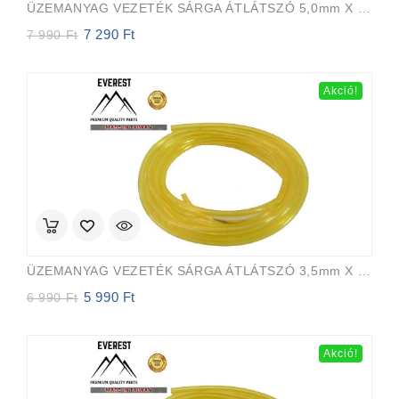
ÜZEMANYAG VEZETÉK SÁRGA ÁTLÁTSZÓ 5,0mm X 8,0mm 15m EVEREST PRO
7 290
Ft
Original
Current
7 990
Ft
price
price
was:
is:
7
7
Akció!
990 Ft.
290 Ft.
ÜZEMANYAG VEZETÉK SÁRGA ÁTLÁTSZÓ 3,5mm X 6,5mm 15m EVEREST PRO
5 990
Ft
Original
Current
6 990
Ft
price
price
was:
is:
6
5
Akció!
990 Ft.
990 Ft.