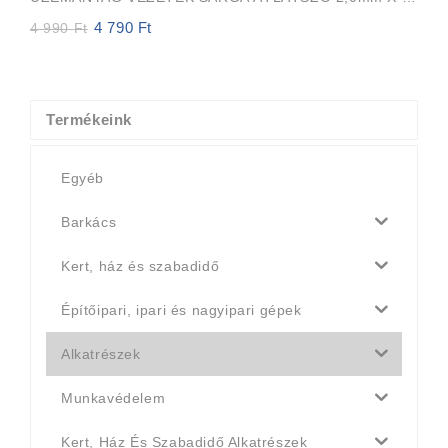
4 790
Ft
Original
Current
4 990
Ft
price
price
was:
is:
4
4
990 Ft.
790 Ft.
Termékeink
Egyéb
Barkács
Kert, ház és szabadidő
Építőipari, ipari és nagyipari gépek
Alkatrészek
Munkavédelem
Kert, Ház És Szabadidő Alkatrészek