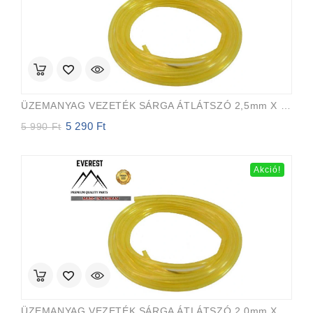
ÜZEMANYAG VEZETÉK SÁRGA ÁTLÁTSZÓ 2,5mm X 5,0mm 15m EVEREST PRO
5 290
Ft
Original
Current
5 990
Ft
price
price
was:
is:
5
5
Akció!
990 Ft.
290 Ft.
ÜZEMANYAG VEZETÉK SÁRGA ÁTLÁTSZÓ 2,0mm X 3,5mm 15m EVEREST PRO