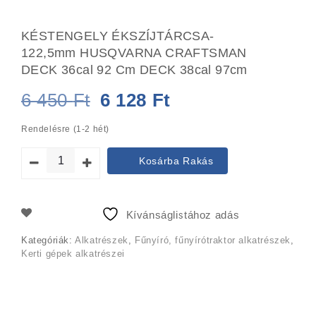
KÉSTENGELY ÉKSZÍJTÁRCSA-
122,5mm HUSQVARNA CRAFTSMAN
DECK 36cal 92 Cm DECK 38cal 97cm
Original
Current
6 450
Ft
6 128
Ft
price
price
Rendelésre (1-2 hét)
was:
is:
Kosárba Rakás
6
6
450 Ft.
128 Ft.
Kívánságlistához adás
Kategóriák:
Alkatrészek
,
Fűnyíró, fűnyírótraktor alkatrészek
,
Kerti gépek alkatrészei