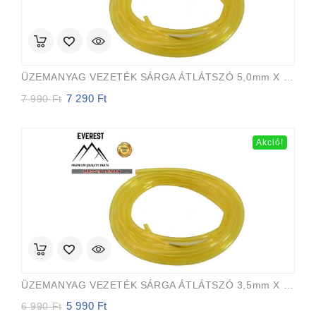
ÜZEMANYAG VEZETÉK SÁRGA ÁTLÁTSZÓ 5,0mm X 8,0mm 15m EVEREST PRO
7 290
Ft
Original
Current
7 990
Ft
price
price
was:
is:
7
7
Akció!
990 Ft.
290 Ft.
ÜZEMANYAG VEZETÉK SÁRGA ÁTLÁTSZÓ 3,5mm X 6,5mm 15m EVEREST PRO
5 990
Ft
Original
Current
6 990
Ft