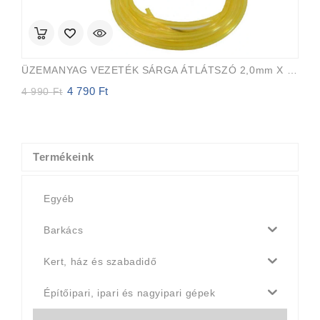
ÜZEMANYAG VEZETÉK SÁRGA ÁTLÁTSZÓ 2,0mm X 3,5mm 15m EVEREST PRO
4 790
Ft
Original
Current
4 990
Ft
price
price
was:
is:
4
4
990 Ft.
790 Ft.
Termékeink
Egyéb
Barkács
Kert, ház és szabadidő
Építőipari, ipari és nagyipari gépek