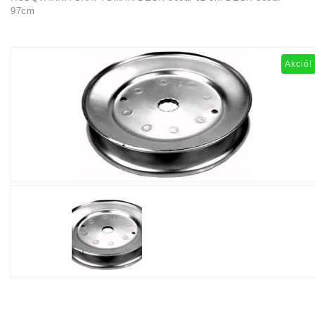
97cm
Akció!