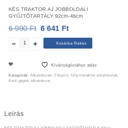
KÉS TRAKTOR AJ JOBBOLDALI
GYŰJTŐTARTÁLY 92cm-46cm
Original
Current
6 990
Ft
6 641
Ft
price
price
Kosárba Rakás
was:
is:
6
6
Kívánságlistához adás
990 Ft.
641 Ft.
Kategóriák:
Alkatrészek
,
Fűnyíró, fűnyírótraktor alkatrészek
,
Kerti gépek alkatrészei
Leírás