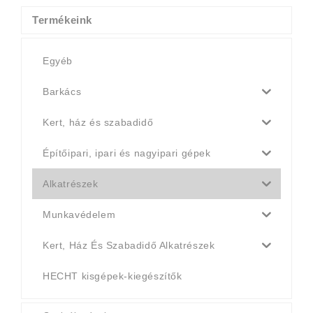
990 Ft.
790 Ft.
Termékeink
Egyéb
Barkács
Kert, ház és szabadidő
Építőipari, ipari és nagyipari gépek
Alkatrészek
Munkavédelem
Kert, Ház És Szabadidő Alkatrészek
HECHT kisgépek-kiegészítők