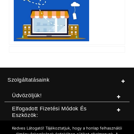
Szolgáltatásaink
Üdvözöljük!
Elfogadott Fizetési Módok És
Eszközök:
Kedves Látogató! Tájékoztatjuk, hogy a honlap felhasználói
© Jószerszámbolt |
ASZF
|
Adatvédelmi szabályzat
|
Elállási