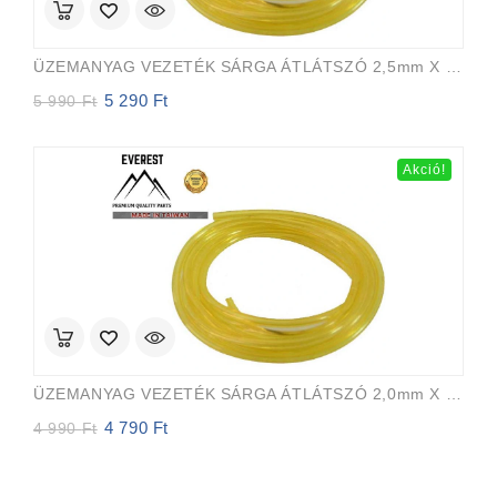
ÜZEMANYAG VEZETÉK SÁRGA ÁTLÁTSZÓ 2,5mm X 5,0mm 15m EVEREST PRO
5 290
Ft
Original
Current
5 990
Ft
price
price
was:
is:
5
5
Akció!
990 Ft.
290 Ft.
ÜZEMANYAG VEZETÉK SÁRGA ÁTLÁTSZÓ 2,0mm X 3,5mm 15m EVEREST PRO
4 790
Ft
Original
Current
4 990
Ft
price
price
was:
is:
4
4