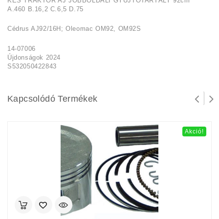
KÉS TRAKTOR AJ JOBBOLDALI GYŰJTŐTARTÁLY 92cm
A.460 B.16,2 C.6,5 D.75
Cédrus AJ92/16H; Oleomac OM92, OM92S
14-07006
Újdonságok 2024
S532050422843
Kapcsolódó Termékek
Akció!