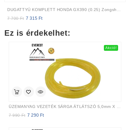
DUGATTYÚ KOMPLETT HONDA GX390 (0.25) Zongshen 188F
7 315
Ft
Original
Current
7 700
Ft
price
price
was:
is:
Ez is érdekelhet:
7
7
700 Ft.
315 Ft.
Akció!
ÜZEMANYAG VEZETÉK SÁRGA ÁTLÁTSZÓ 5,0mm X 8,0mm 15m EVEREST PRO
7 290
Ft
Original
Current
7 990
Ft
price
price
was:
is: