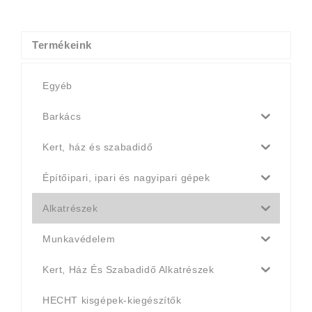
was:
is:
4
4
990 Ft.
790 Ft.
Termékeink
Egyéb
Barkács
Kert, ház és szabadidő
Építőipari, ipari és nagyipari gépek
Alkatrészek
Munkavédelem
Kert, Ház És Szabadidő Alkatrészek
HECHT kisgépek-kiegészítők