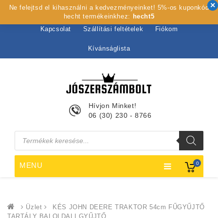
Ne felejtsd el kihasználni a kedvezményeinket! 5%-os kuponkód
Kezdőlap
Rólunk
Webshop
Szolgáltatások
hecht termékeinkhez:
hecht5
Kapcsolat
Szállítási feltételek
Fiókom
Kívánságlista
Hívjon Minket!
06 (30) 230 - 8766
Products
search
0
MENU
Üzlet
KÉS JOHN DEERE TRAKTOR 54cm FŰGYŰJTŐ
TARTÁLY BALOLDALI GYŰJTŐ