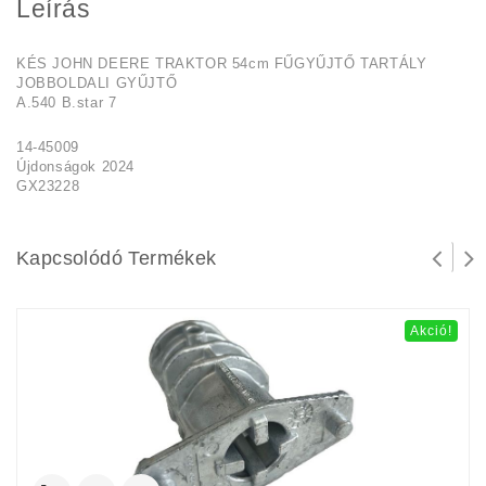
Leírás
KÉS JOHN DEERE TRAKTOR 54cm FŰGYŰJTŐ TARTÁLY
JOBBOLDALI GYŰJTŐ
A.540 B.star 7
14-45009
Újdonságok 2024
GX23228
Kapcsolódó Termékek
Akció!