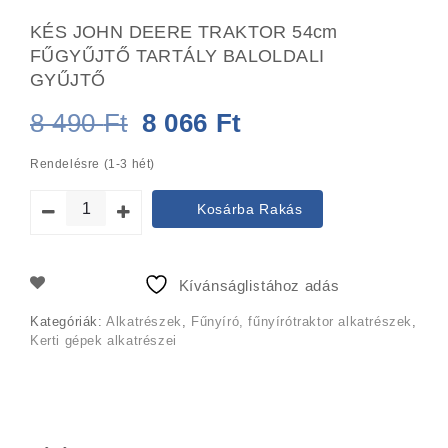
KÉS JOHN DEERE TRAKTOR 54cm
FŰGYŰJTŐ TARTÁLY BALOLDALI
GYŰJTŐ
Original
Current
8 490
Ft
8 066
Ft
price
price
Rendelésre (1-3 hét)
was:
is:
Kosárba Rakás
8
8
490 Ft.
066 Ft.
Kívánságlistához adás
Kategóriák:
Alkatrészek
,
Fűnyíró, fűnyírótraktor alkatrészek
,
Kerti gépek alkatrészei