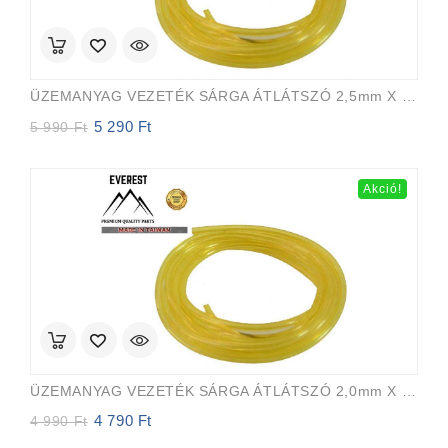
ÜZEMANYAG VEZETÉK SÁRGA ÁTLÁTSZÓ 2,5mm X 5,0mm 15m EVEREST PRO
5 290
Ft
Original
Current
5 990
Ft
price
price
was:
is:
5
5
Akció!
990 Ft.
290 Ft.
ÜZEMANYAG VEZETÉK SÁRGA ÁTLÁTSZÓ 2,0mm X 3,5mm 15m EVEREST PRO
4 790
Ft
Original
Current
4 990
Ft
price
price