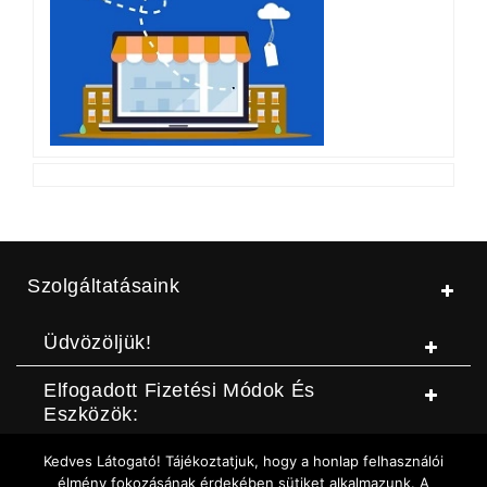
Szolgáltatásaink
Üdvözöljük!
Elfogadott Fizetési Módok És
Eszközök:
Kedves Látogató! Tájékoztatjuk, hogy a honlap felhasználói
© Jószerszámbolt |
ASZF
|
Adatvédelmi szabályzat
|
Elállási
élmény fokozásának érdekében sütiket alkalmazunk. A