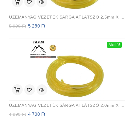
ÜZEMANYAG VEZETÉK SÁRGA ÁTLÁTSZÓ 2,5mm X 5,0mm 15m EVEREST PRO
5 290
Ft
Original
Current
5 990
Ft
price
price
was:
is:
5
5
Akció!
990 Ft.
290 Ft.
ÜZEMANYAG VEZETÉK SÁRGA ÁTLÁTSZÓ 2,0mm X 3,5mm 15m EVEREST PRO
4 790
Ft
Original
Current
4 990
Ft
price
price
was:
is:
4
4