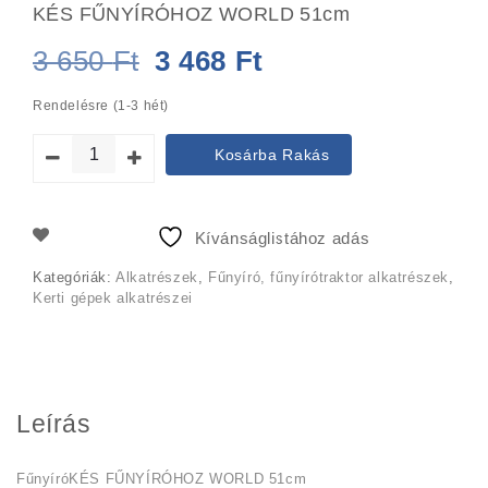
KÉS FŰNYÍRÓHOZ WORLD 51cm
Original
Current
3 650
Ft
3 468
Ft
price
price
Rendelésre (1-3 hét)
was:
is:
Kosárba Rakás
3
3
650 Ft.
468 Ft.
Kívánságlistához adás
Kategóriák:
Alkatrészek
,
Fűnyíró, fűnyírótraktor alkatrészek
,
Kerti gépek alkatrészei
Leírás
FűnyíróKÉS FŰNYÍRÓHOZ WORLD 51cm