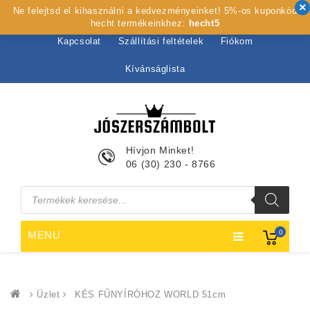
Ne felejtsd el kihasználni a kedvezményeinket! 5%-os kuponkód
Kezdőlap
Rólunk
Webshop
Szolgáltatások
hecht termékeinkhez:
hecht5
Kapcsolat
Szállítási feltételek
Fiókom
Kívánságlista
Hívjon Minket!
06 (30) 230 - 8766
Products
search
0
MENU
Üzlet
KÉS FŰNYÍRÓHOZ WORLD 51cm