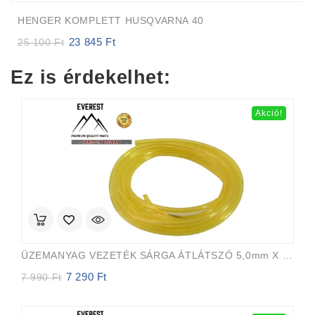
HENGER KOMPLETT HUSQVARNA 40
23 845
Ft
Original
Current
25 100
Ft
price
price
was:
is:
Ez is érdekelhet:
25
23
100 Ft.
845 Ft.
Akció!
ÜZEMANYAG VEZETÉK SÁRGA ÁTLÁTSZÓ 5,0mm X 8,0mm 15m EVEREST PRO
7 290
Ft
Original
Current
7 990
Ft
price
price
was:
is:
7
7