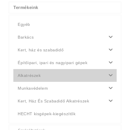
990 Ft.
790 Ft.
Termékeink
Egyéb
Barkács
Kert, ház és szabadidő
Építőipari, ipari és nagyipari gépek
Alkatrészek
Munkavédelem
Kert, Ház És Szabadidő Alkatrészek
HECHT kisgépek-kiegészítők