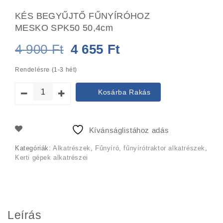
KÉS BEGYŰJTŐ FŰNYÍRÓHOZ
MESKO SPK50 50,4cm
Original
Current
4 900
Ft
4 655
Ft
price
price
Rendelésre (1-3 hét)
was:
is:
Kosárba Rakás
4
4
900 Ft.
655 Ft.
Kívánságlistához adás
Kategóriák:
Alkatrészek
,
Fűnyíró, fűnyírótraktor alkatrészek
,
Kerti gépek alkatrészei
Leírás