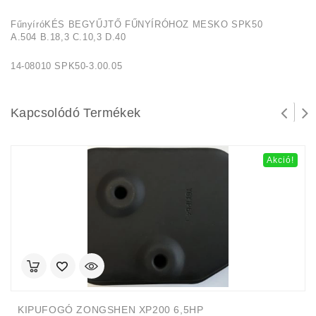
FűnyíróKÉS BEGYŰJTŐ FŰNYÍRÓHOZ MESKO SPK50
A.504 B.18,3 C.10,3 D.40
14-08010 SPK50-3.00.05
Kapcsolódó Termékek
Akció!
KIPUFOGÓ ZONGSHEN XP200 6,5HP