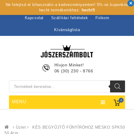
Ne felejtsd el kihasználni a kedvezményeinket! 5%-os kuponkód
Kezdőlap
Rólunk
Webshop
Szolgáltatások
hecht termékeinkhez:
hecht5
Kapcsolat
Szállítási feltételek
Fiókom
Kívánságlista
Hívjon Minket!
06 (30) 230 - 8766
Products
search
0
MENU
Üzlet
KÉS BEGYŰJTŐ FŰNYÍRÓHOZ MESKO SPK50
50,4cm