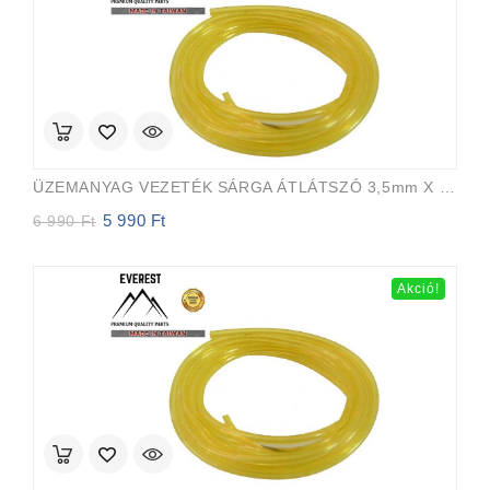
ÜZEMANYAG VEZETÉK SÁRGA ÁTLÁTSZÓ 3,5mm X 6,5mm 15m EVEREST PRO
5 990
Ft
Original
Current
6 990
Ft
price
price
was:
is:
6
5
Akció!
990 Ft.
990 Ft.