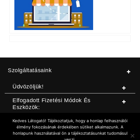
Szolgáltatásaink
Üdvözöljük!
Elfogadott Fizetési Módok És
Eszközök:
Kedves Látogató! Tájékoztatjuk, hogy a honlap felhasználói
© Jószerszámbolt |
ASZF
|
Adatvédelmi szabályzat
|
Elállási
élmény fokozásának érdekében sütiket alkalmazunk. A
honlapunk használatával ön a tájékoztatásunkat tudomásul
nyilatkozat (DOC letöltése)
|
Elállási nyilatkozat (Online form)
|
veszi.