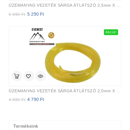
ÜZEMANYAG VEZETÉK SÁRGA ÁTLÁTSZÓ 2,5mm X 5,0mm 15m EVEREST PRO
5 290
Ft
Original
Current
5 990
Ft
price
price
was:
is:
5
5
Akció!
990 Ft.
290 Ft.
ÜZEMANYAG VEZETÉK SÁRGA ÁTLÁTSZÓ 2,0mm X 3,5mm 15m EVEREST PRO
4 790
Ft
Original
Current
4 990
Ft
price
price
was:
is:
4
4
990 Ft.
790 Ft.
Termékeink