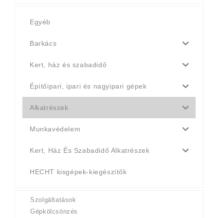
Egyéb
Barkács
Kert, ház és szabadidő
Építőipari, ipari és nagyipari gépek
Alkatrészek
Munkavédelem
Kert, Ház És Szabadidő Alkatrészek
HECHT kisgépek-kiegészítők
Szolgáltatások
Gépkölcsönzés