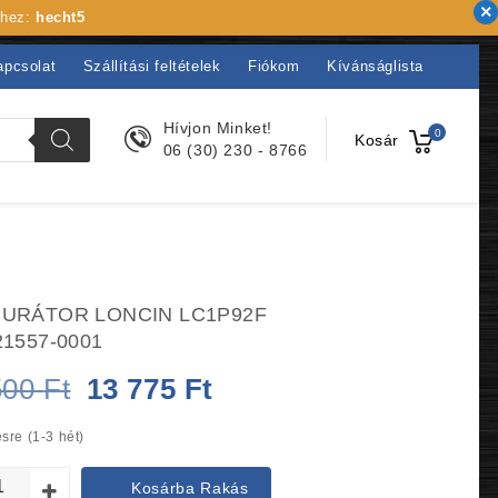
khez:
hecht5
apcsolat
Szállítási feltételek
Fiókom
Kívánságlista
Hívjon Minket!
0
Kosár
06 (30) 230 - 8766
URÁTOR LONCIN LC1P92F
21557-0001
Original
Current
500
Ft
13 775
Ft
price
price
sre (1-3 hét)
was:
is:
Kosárba Rakás