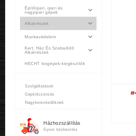
Építőipari, ipari és
nagyipari gépek
Alkatrészek
Munkavédelem
Kert, Ház És Szabadidő
Alkatrészek
HECHT kisgépek-kiegészítők
Szolgáltatások
Gépkölcsönzés
Nagykereskedőknek
Házhozszállítás
Gyors kézbesítés