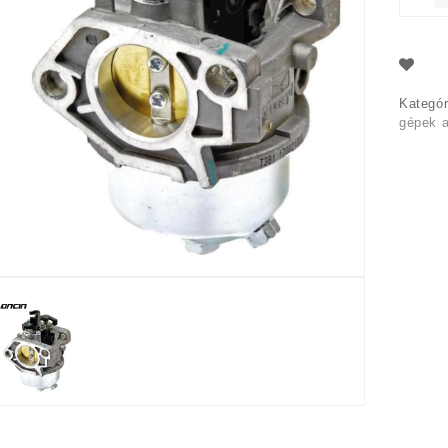
Kategór
gépek a