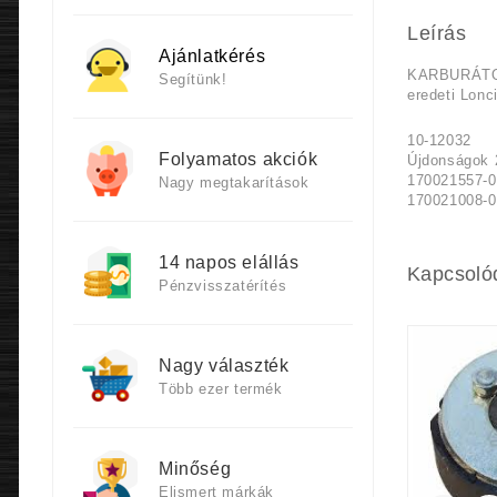
Leírás
Ajánlatkérés
KARBURÁTOR
Segítünk!
eredeti Lonc
10-12032
Folyamatos akciók
Újdonságok 
170021557-
Nagy megtakarítások
170021008-
14 napos elállás
Kapcsoló
Pénzvisszatérítés
Nagy választék
Több ezer termék
Minőség
Elismert márkák