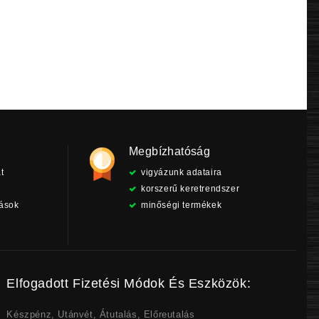
price
price
price
price
was:
is:
was:
is:
5
5
4
4
990 Ft.
290 Ft.
990 Ft.
790 Ft.
Megbízhatóság
t
vigyázunk adataira
korszerű keretrendszer
tások
minőségi termékek
Elfogadott Fizetési Módok És Eszközök:
Készpénz, Utánvét, Átutalás, Előreutalás