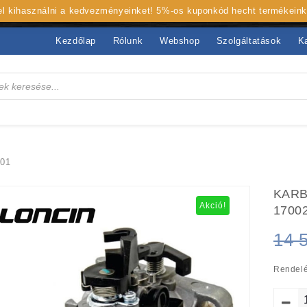
 el kihasználni a kedvezményeinket! 5%-os kuponkód hecht termékein
Kezdőlap
Rólunk
Webshop
Szolgáltatások
K
01
KARB
Akció!
1700
14 
Rendelé