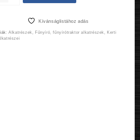
14
13
500 Ft.
775 Ft.
Kívánságlistához adás
iák:
Alkatrészek
,
Fűnyíró, fűnyírótraktor alkatrészek
,
Kerti
lkatrészei