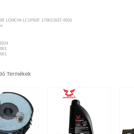
 LONCIN LC1P92F 170021557-0001
in
2024
0001
0001
dó Termékek