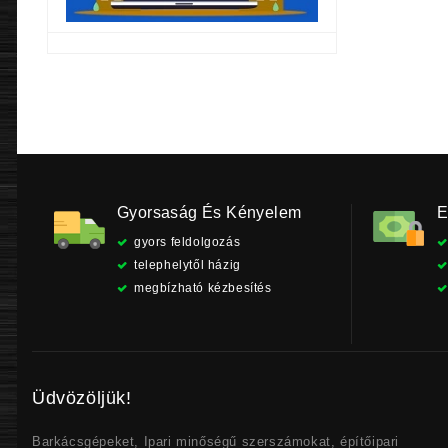
p
9
Gyorsaság És Kényelem
E
gyors feldolgozás
telephelytől házig
megbízható kézbesítés
Üdvözöljük!
Barkácsgépeket, Ipari minőségű szerszámokat, építőipari