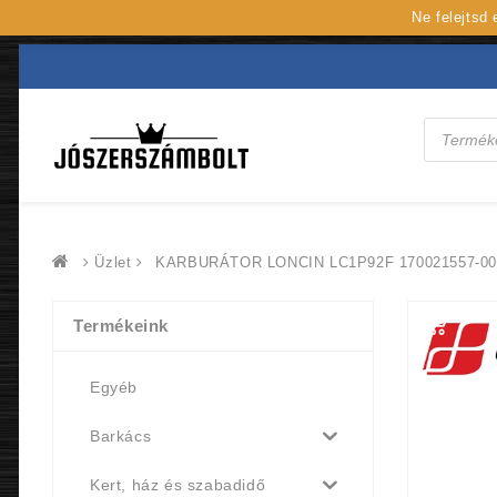
Ne felejtsd
Products
search
Üzlet
KARBURÁTOR LONCIN LC1P92F 170021557-00
Termékeink
Egyéb
Barkács
Kert, ház és szabadidő