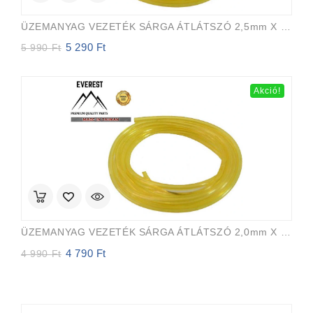
ÜZEMANYAG VEZETÉK SÁRGA ÁTLÁTSZÓ 2,5mm X 5,0mm 15m EVEREST PRO
5 290
Ft
Original
Current
5 990
Ft
price
price
was:
is:
5
5
Akció!
990 Ft.
290 Ft.
ÜZEMANYAG VEZETÉK SÁRGA ÁTLÁTSZÓ 2,0mm X 3,5mm 15m EVEREST PRO
4 790
Ft
Original
Current
4 990
Ft
price
price
was:
is:
4
4
990 Ft.
790 Ft.