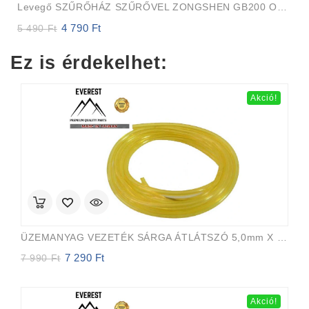
Levegő SZŰRŐHÁZ SZŰRŐVEL ZONGSHEN GB200 OLAJOS LÉGSZŰRŐ
4 790
Ft
Original
Current
5 490
Ft
price
price
was:
is:
Ez is érdekelhet:
5
4
490 Ft.
790 Ft.
Akció!
ÜZEMANYAG VEZETÉK SÁRGA ÁTLÁTSZÓ 5,0mm X 8,0mm 15m EVEREST PRO
7 290
Ft
Original
Current
7 990
Ft
price
price
was:
is:
7
7
Akció!
990 Ft.
290 Ft.