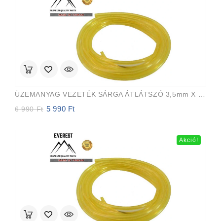
ÜZEMANYAG VEZETÉK SÁRGA ÁTLÁTSZÓ 3,5mm X 6,5mm 15m EVEREST PRO
5 990
Ft
Original
Current
6 990
Ft
price
price
was:
is:
6
5
Akció!
990 Ft.
990 Ft.