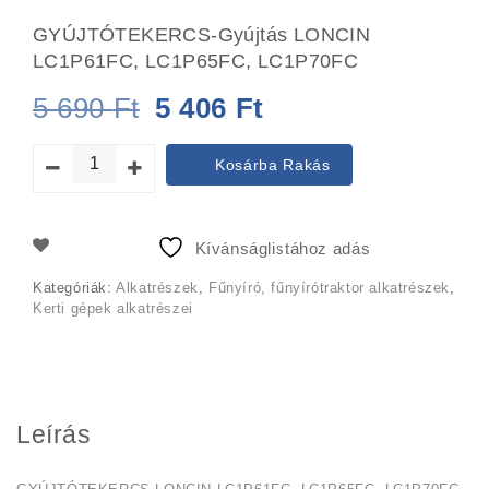
GYÚJTÓTEKERCS-Gyújtás LONCIN
LC1P61FC, LC1P65FC, LC1P70FC
Original
Current
5 690
Ft
5 406
Ft
price
price
Kosárba Rakás
was:
is:
5
5
Kívánságlistához adás
690 Ft.
406 Ft.
Kategóriák:
Alkatrészek
,
Fűnyíró, fűnyírótraktor alkatrészek
,
Kerti gépek alkatrészei
Leírás