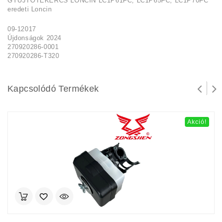
GYÚJTÓTEKERCS LONCIN LC1P61FC, LC1P65FC, LC1P70FC
eredeti Loncin
09-12017
Újdonságok 2024
270920286-0001
270920286-T320
Kapcsolódó Termékek
Akció!