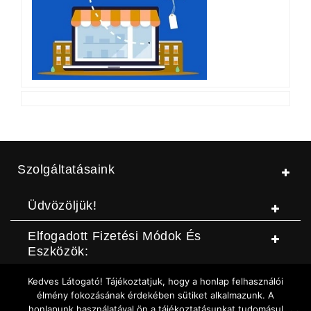
Szolgáltatásaink
Üdvözöljük!
Elfogadott Fizetési Módok És
Eszközök:
Kedves Látogató! Tájékoztatjuk, hogy a honlap felhasználói
© Jószerszámbolt |
ASZF
|
Adatvédelmi szabályzat
|
Elállási
élmény fokozásának érdekében sütiket alkalmazunk. A
honlapunk használatával ön a tájékoztatásunkat tudomásul