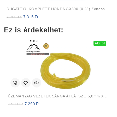
DUGATTYÚ KOMPLETT HONDA GX390 (0.25) Zongshen 188F
7 315
Ft
Original
Current
7 700
Ft
price
price
was:
is:
Ez is érdekelhet:
7
7
700 Ft.
315 Ft.
Akció!
ÜZEMANYAG VEZETÉK SÁRGA ÁTLÁTSZÓ 5,0mm X 8,0mm 15m EVEREST PRO
7 290
Ft
Original
Current
7 990
Ft
price
price
was:
is: