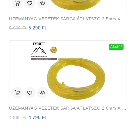
ÜZEMANYAG VEZETÉK SÁRGA ÁTLÁTSZÓ 2,5mm X 5,0mm 15m EVEREST PRO
5 290
Ft
Original
Current
5 990
Ft
price
price
was:
is:
5
5
Akció!
990 Ft.
290 Ft.
ÜZEMANYAG VEZETÉK SÁRGA ÁTLÁTSZÓ 2,0mm X 3,5mm 15m EVEREST PRO
4 790
Ft
Original
Current
4 990
Ft
price
price
was:
is:
4
4