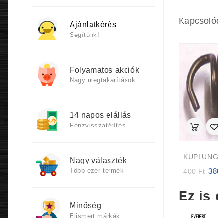
Kapcsoló
Ajánlatkérés
Segítünk!
Folyamatos akciók
Nagy megtakarítások
14 napos elállás
Pénzvisszatérítés
Nagy választék
Több ezer termék
3
Orig
400
Ft
pric
was
Ez is 
400 
Minőség
Elismert márkák