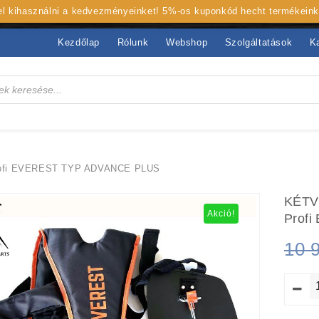
 el kihasználni a kedvezményeinket! 5%-os kuponkód hecht termékein
Kezdőlap
Rólunk
Webshop
Szolgáltatások
K
fi EVEREST TYP ADVANCE PLUS
KÉTV
Akció!
Prof
10 