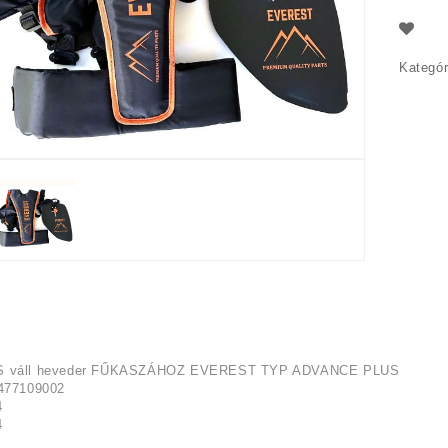
Kategór
S váll heveder FŰKASZÁHOZ EVEREST TYP ADVANCE PLUS
477109002
4
4