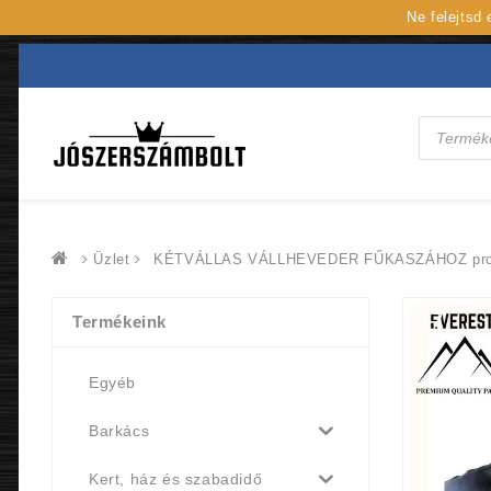
Ne felejtsd
Products
search
Üzlet
KÉTVÁLLAS VÁLLHEVEDER FŰKASZÁHOZ pro
Termékeink
Egyéb
Barkács
Kert, ház és szabadidő