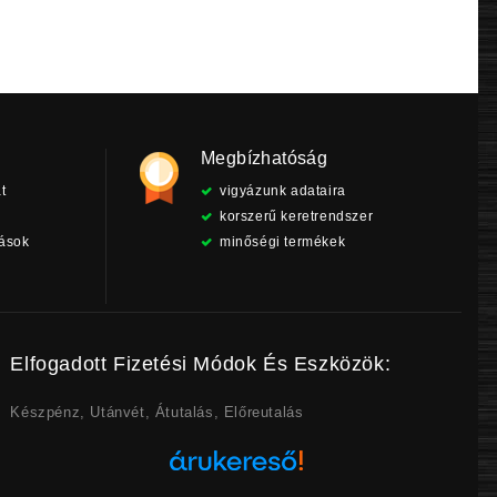
Megbízhatóság
t
vigyázunk adataira
korszerű keretrendszer
tások
minőségi termékek
Elfogadott Fizetési Módok És Eszközök:
Készpénz, Utánvét, Átutalás, Előreutalás