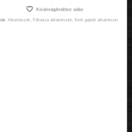
10
9
Kívánságlistához adás
990 Ft.
490 Ft.
iák:
Alkatrészek
,
Fűkasza alkatrészek
,
Kerti gépek alkatrészei