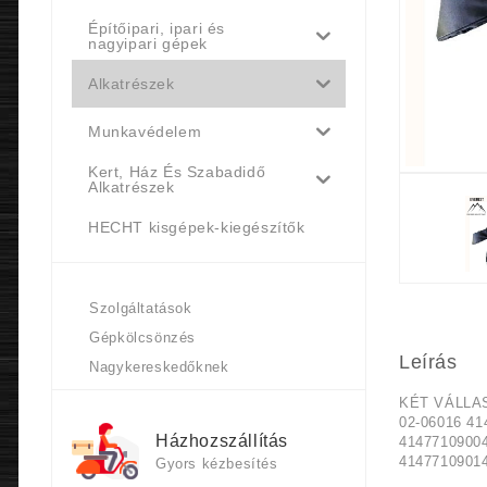
Építőipari, ipari és
nagyipari gépek
Alkatrészek
Munkavédelem
Kert, Ház És Szabadidő
Alkatrészek
HECHT kisgépek-kiegészítők
Szolgáltatások
Gépkölcsönzés
Leírás
Nagykereskedőknek
KÉT VÁLLA
02-06016 41
Házhozszállítás
4147710900
4147710901
Gyors kézbesítés