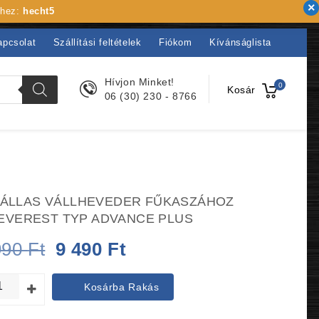
khez:
hecht5
apcsolat
Szállítási feltételek
Fiókom
Kívánságlista
Hívjon Minket!
0
Kosár
06 (30) 230 - 8766
ÁLLAS VÁLLHEVEDER FŰKASZÁHOZ
i EVEREST TYP ADVANCE PLUS
Original
Current
990
Ft
9 490
Ft
price
price
Kosárba Rakás
was:
is: