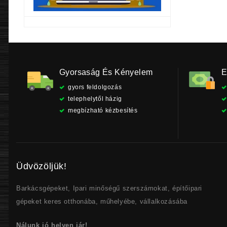
Gyorsaság És Kényelem
E
gyors feldolgozás
telephelytől házig
megbízható kézbesítés
Üdvözöljük!
Barkácsgépeket, Ipari minőségű szerszámokat, építőipari
gépeket keres otthonába, műhelyébe, vállalkozásába
Nálunk jó helyen jár!