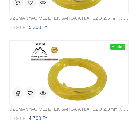
ÜZEMANYAG VEZETÉK SÁRGA ÁTLÁTSZÓ 2,5mm X 5,0mm 15m EVEREST PRO
5 290
Ft
Original
Current
5 990
Ft
price
price
was:
is:
5
5
Akció!
990 Ft.
290 Ft.
ÜZEMANYAG VEZETÉK SÁRGA ÁTLÁTSZÓ 2,0mm X 3,5mm 15m EVEREST PRO
4 790
Ft
Original
Current
4 990
Ft
price
price
was:
is:
4
4