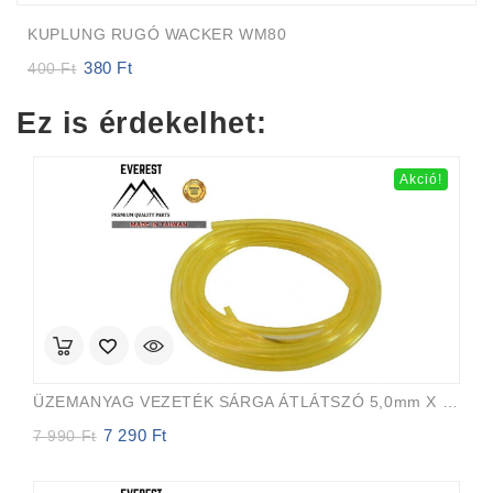
KUPLUNG RUGÓ WACKER WM80
380
Ft
Original
Current
400
Ft
price
price
was:
is:
Ez is érdekelhet:
400 Ft.
380 Ft.
Akció!
ÜZEMANYAG VEZETÉK SÁRGA ÁTLÁTSZÓ 5,0mm X 8,0mm 15m EVEREST PRO
7 290
Ft
Original
Current
7 990
Ft
price
price
was:
is:
7
7