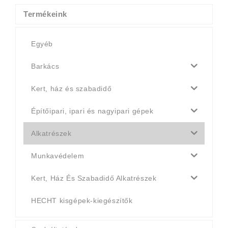
990 Ft.
790 Ft.
Termékeink
Egyéb
Barkács
Kert, ház és szabadidő
Építőipari, ipari és nagyipari gépek
Alkatrészek
Munkavédelem
Kert, Ház És Szabadidő Alkatrészek
HECHT kisgépek-kiegészítők