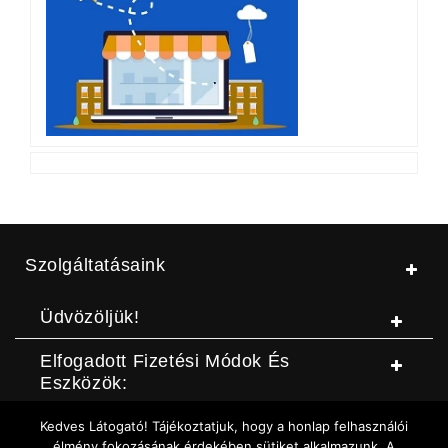
Szolgáltatásaink
Üdvözöljük!
Elfogadott Fizetési Módok És
Eszközök:
Kedves Látogató! Tájékoztatjuk, hogy a honlap felhasználói
© Jószerszámbolt |
ASZF
|
Adatvédelmi szabályzat
|
Elállási
élmény fokozásának érdekében sütiket alkalmazunk. A