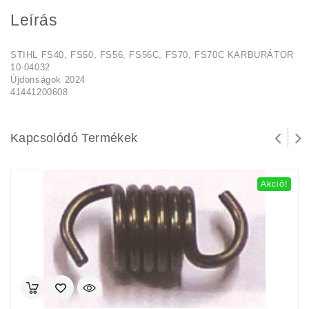
Leírás
STIHL FS40, FS50, FS56, FS56C, FS70, FS70C KARBURÁTOR
10-04032
Újdonságok 2024
41441200608
Kapcsolódó Termékek
Akció!