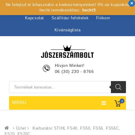
Ne felejtsd el kihasználni a kedvezményeinket! 5%-os kuponkód
Kezdőlap
Rólunk
Webshop
Szolgáltatások
hecht termékeinkhez:
hecht5
Kapcsolat
Szállítási feltételek
Fiókom
Kívánságlista
Hívjon Minket!
06 (30) 230 - 8766
Products
search
0
MENU
Üzlet
Karburátor STIHL FS40, FS50, FS56, FS56C,
FS70, FS70C