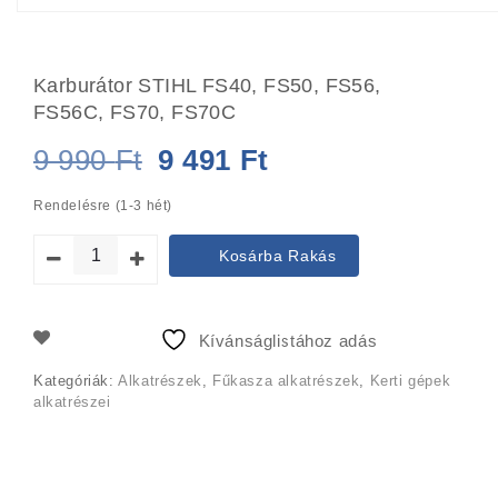
Karburátor STIHL FS40, FS50, FS56,
FS56C, FS70, FS70C
Original
Current
9 990
Ft
9 491
Ft
price
price
Rendelésre (1-3 hét)
was:
is:
Kosárba Rakás
9
9
990 Ft.
491 Ft.
Kívánságlistához adás
Kategóriák:
Alkatrészek
,
Fűkasza alkatrészek
,
Kerti gépek
alkatrészei