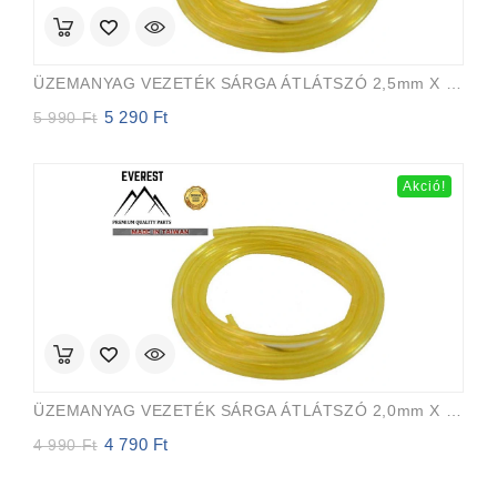
ÜZEMANYAG VEZETÉK SÁRGA ÁTLÁTSZÓ 2,5mm X 5,0mm 15m EVEREST PRO
5 290
Ft
Original
Current
5 990
Ft
price
price
was:
is:
5
5
Akció!
990 Ft.
290 Ft.
ÜZEMANYAG VEZETÉK SÁRGA ÁTLÁTSZÓ 2,0mm X 3,5mm 15m EVEREST PRO
4 790
Ft
Original
Current
4 990
Ft
price
price
was:
is: