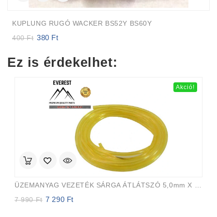
KUPLUNG RUGÓ WACKER BS52Y BS60Y
380
Ft
Original
Current
400
Ft
price
price
was:
is:
Ez is érdekelhet:
400 Ft.
380 Ft.
Akció!
ÜZEMANYAG VEZETÉK SÁRGA ÁTLÁTSZÓ 5,0mm X 8,0mm 15m EVEREST PRO
7 290
Ft
Original
Current
7 990
Ft
price
price
was:
is: