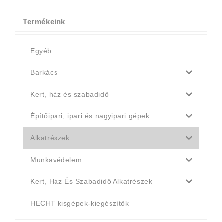
4
4
990 Ft.
790 Ft.
Termékeink
Egyéb
Barkács
Kert, ház és szabadidő
Építőipari, ipari és nagyipari gépek
Alkatrészek
Munkavédelem
Kert, Ház És Szabadidő Alkatrészek
HECHT kisgépek-kiegészítők