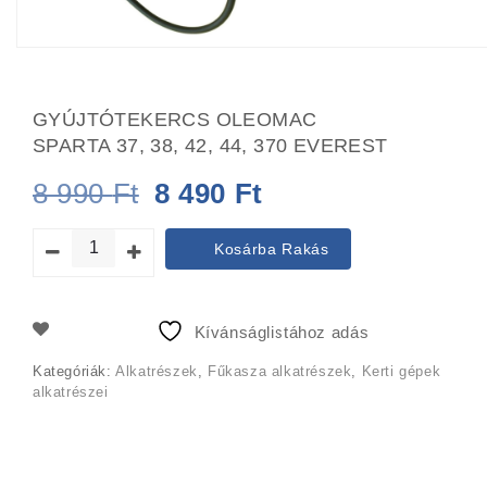
GYÚJTÓTEKERCS OLEOMAC
SPARTA 37, 38, 42, 44, 370 EVEREST
Original
Current
8 990
Ft
8 490
Ft
price
price
Kosárba Rakás
was:
is:
8
8
Kívánságlistához adás
990 Ft.
490 Ft.
Kategóriák:
Alkatrészek
,
Fűkasza alkatrészek
,
Kerti gépek
alkatrészei