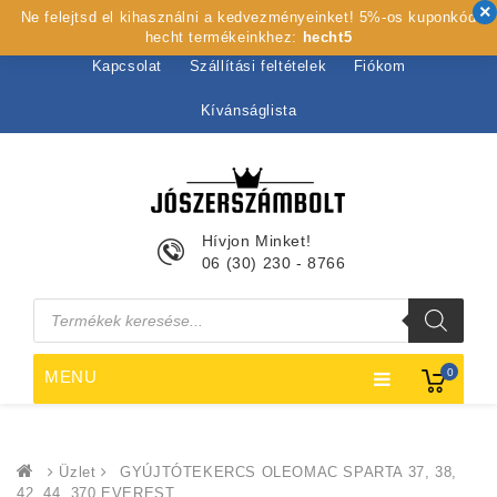
Ne felejtsd el kihasználni a kedvezményeinket! 5%-os kuponkód
Kezdőlap
Rólunk
Webshop
Szolgáltatások
hecht termékeinkhez:
hecht5
Kapcsolat
Szállítási feltételek
Fiókom
Kívánságlista
Hívjon Minket!
06 (30) 230 - 8766
Products
search
0
MENU
Üzlet
GYÚJTÓTEKERCS OLEOMAC SPARTA 37, 38,
42, 44, 370 EVEREST