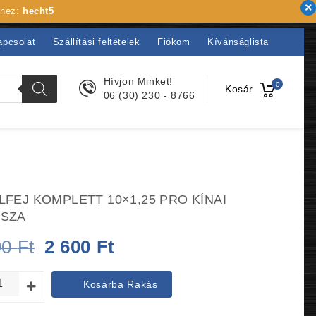
khez:
hecht5
apcsolat
Szállítási feltételek
Fiókom
Kívánságlista
Hívjon Minket!
0
Kosár
06 (30) 230 - 8766
LFEJ KOMPLETT 10×1,25 PRO KÍNAI
ASZA
Original
Current
90
Ft
2 600
Ft
price
price
Kosárba Rakás
was:
is: