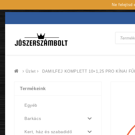
Ne felejtsd
Products
search
Üzlet
DAMILFEJ KOMPLETT 10×1,25 PRO KÍNAI F
Termékeink
Egyéb
Barkács
Kert, ház és szabadidő