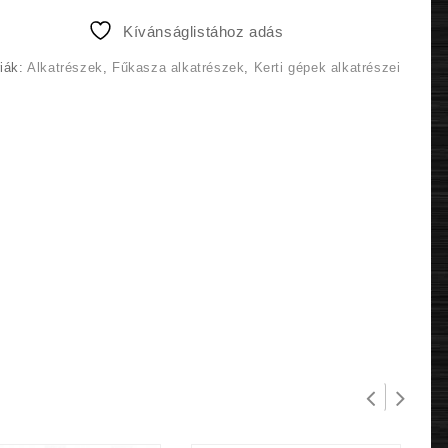
2
2
Kívánságlistához adás
990 Ft.
600 Ft.
iák:
Alkatrészek
,
Fűkasza alkatrészek
,
Kerti gépek alkatrészei