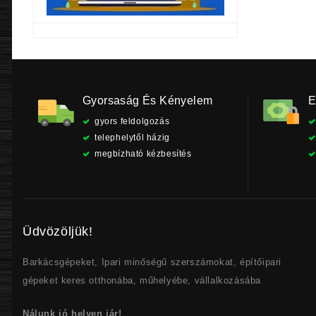
Gyorsaság És Kényelem
E
gyors feldolgozás
telephelytől házig
megbízható kézbesítés
Üdvözöljük!
Barkácsgépeket, Ipari minőségű szerszámokat, építőipari
gépeket keres otthonába, műhelyébe, vállalkozásába
Nálunk jó helyen jár!