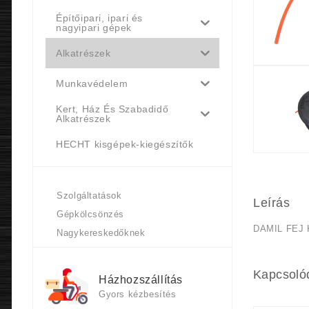
Építőipari, ipari és
nagyipari gépek
Alkatrészek
Munkavédelem
Kert, Ház És Szabadidő
Alkatrészek
HECHT kisgépek-kiegészítők
Szolgáltatások
Leírás
Gépkölcsönzés
DAMIL FEJ
Nagykereskedőknek
Kapcsoló
Házhozszállítás
Gyors kézbesítés