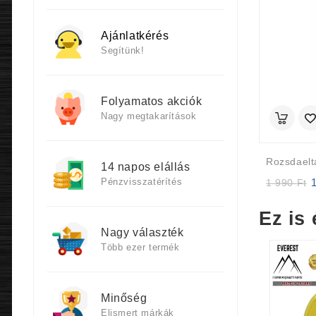
Ajánlatkérés
Segítünk!
Folyamatos akciók
Nagy megtakarítások
14 napos elállás
Pénzvisszatérítés
Or
1 990
Ft
p
w
Ez is 
1
Nagy választék
9
Több ezer termék
Minőség
Elismert márkák