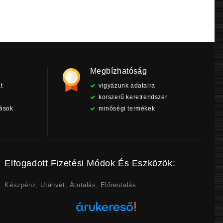
Megbízhatóság
t
vigyázunk adataira
korszerű keretrendszer
tások
minőségi termékek
Elfogadott Fizetési Módok És Eszközök:
Készpénz, Utánvét, Átutalás, Előreutalás