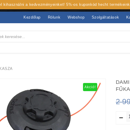
 el kihasználni a kedvezményeinket! 5%-os kuponkód hecht termékein
Kezdőlap
Rólunk
Webshop
Szolgáltatások
K
ŰKASZA
DAMI
Akció!
FŰK
2 9