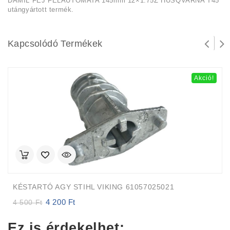
DAMIL FEJ FÉLAUTOMATA 145mm 12×1.75Z HUSQVARNA T45
utángyártott termék.
Kapcsolódó Termékek
Akció!
KÉSTARTÓ AGY STIHL VIKING 61057025021
4 200
Ft
Original
Current
4 500
Ft
price
price
was:
is:
Ez is érdekelhet:
4
4