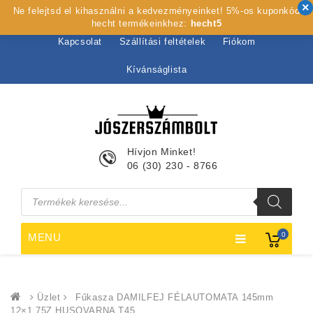
Ne felejtsd el kihasználni a kedvezményeinket! 5%-os kuponkód
Kezdőlap
Rólunk
Webshop
Szolgáltatások
hecht termékeinkhez:
hecht5
Kapcsolat
Szállítási feltételek
Fiókom
Kívánságlista
Hívjon Minket!
06 (30) 230 - 8766
Products
search
0
MENU
Üzlet
Fűkasza DAMILFEJ FÉLAUTOMATA 145mm
12×1.75Z HUSQVARNA T45