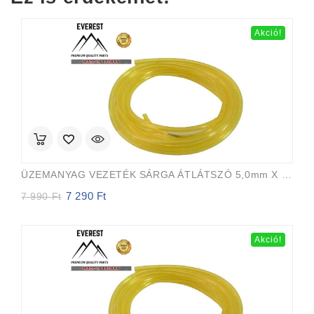
500 Ft.
200 Ft.
Akció!
ÜZEMANYAG VEZETÉK SÁRGA ÁTLÁTSZÓ 5,0mm X 8,0mm 15m EVEREST PRO
7 290
Ft
Original
Current
7 990
Ft
price
price
was:
is:
7
7
Akció!
990 Ft.
290 Ft.