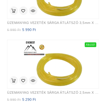
ÜZEMANYAG VEZETÉK SÁRGA ÁTLÁTSZÓ 3,5mm X 6,5mm 15m EVEREST PRO
5 990
Ft
Original
Current
6 990
Ft
price
price
was:
is:
6
5
Akció!
990 Ft.
990 Ft.
ÜZEMANYAG VEZETÉK SÁRGA ÁTLÁTSZÓ 2,5mm X 5,0mm 15m EVEREST PRO
5 290
Ft
Original
Current
5 990
Ft
price
price