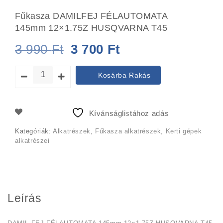
Fűkasza DAMILFEJ FÉLAUTOMATA
145mm 12×1.75Z HUSQVARNA T45
Original
Current
3 990
Ft
3 700
Ft
price
price
Kosárba Rakás
was:
is:
3
3
Kívánságlistához adás
990 Ft.
700 Ft.
Kategóriák:
Alkatrészek
,
Fűkasza alkatrészek
,
Kerti gépek
alkatrészei
Leírás