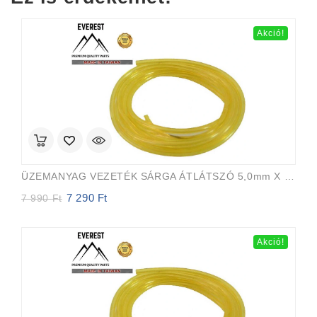
350 Ft.
233 Ft.
Akció!
ÜZEMANYAG VEZETÉK SÁRGA ÁTLÁTSZÓ 5,0mm X 8,0mm 15m EVEREST PRO
7 290
Ft
Original
Current
7 990
Ft
price
price
was:
is:
7
7
Akció!
990 Ft.
290 Ft.