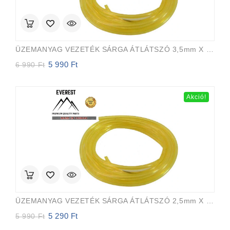
ÜZEMANYAG VEZETÉK SÁRGA ÁTLÁTSZÓ 3,5mm X 6,5mm 15m EVEREST PRO
5 990
Ft
Original
Current
6 990
Ft
price
price
was:
is:
6
5
Akció!
990 Ft.
990 Ft.
ÜZEMANYAG VEZETÉK SÁRGA ÁTLÁTSZÓ 2,5mm X 5,0mm 15m EVEREST PRO
5 290
Ft
Original
Current
5 990
Ft
price
price