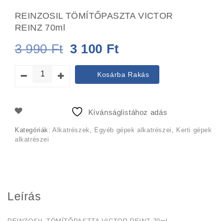
REINZOSIL TÖMÍTŐPASZTA VICTOR
REINZ 70ml
Original
Current
3 990
Ft
3 100
Ft
price
price
Kosárba Rakás
was:
is:
3
3
Kívánságlistához adás
990 Ft.
100 Ft.
Kategóriák:
Alkatrészek
,
Egyéb gépek alkatrészei
,
Kerti gépek
alkatrészei
Leírás