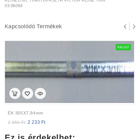
REINZOSIL TÖMÍTŐPASZTA VICTOR REINZ 70ml
03-06064
Kapcsolódó Termékek
Akció!
ÉK 305X7,94mm
2 233
Ft
Original
Current
2 350
Ft
price
price
was:
is:
Ez is érdekelhet:
2
2