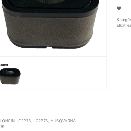
Kategór
alkatré
LONCIN LC2P73, LC2P76, HUSQVARNA
cin