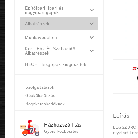
Építőipari, ipari és
nagyipari gépek
Alkatrészek
Munkavédelem
Kert, Ház És Szabadidő
Alkatrészek
HECHT kisgépek-kiegészítők
Szolgáltatások
Gépkölcsönzés
Nagykereskedőknek
Leírás
Házhozszállítás
LÉGSZŰRŐ 
Gyors kézbesítés
oryginał Lon