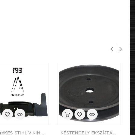
FűnyíróKÉS STIHL VIKING MT6127 RT6127 TRAKTOR 125cm EVEREST
KÉSTENGELY ÉKSZÍJTÁRCSA-148mm HUSQVARNA CRAFTSMAN DECK 38cal 97 Cm ÚJ TÍPUS