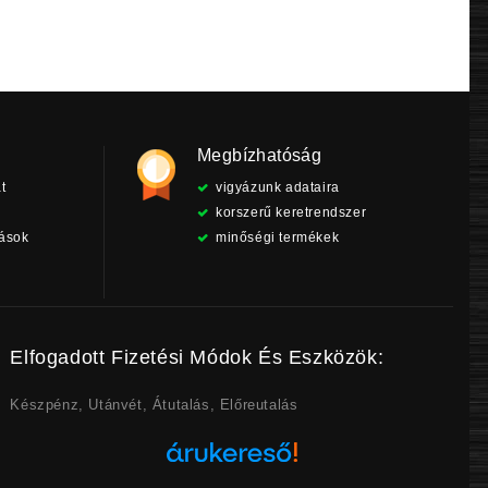
Megbízhatóság
t
vigyázunk adataira
korszerű keretrendszer
tások
minőségi termékek
Elfogadott Fizetési Módok És Eszközök:
Készpénz, Utánvét, Átutalás, Előreutalás