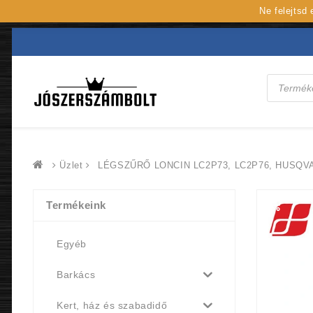
Ne felejtsd
Products
search
Üzlet
LÉGSZŰRŐ LONCIN LC2P73, LC2P76, HUSQV
Termékeink
Egyéb
Barkács
Kert, ház és szabadidő