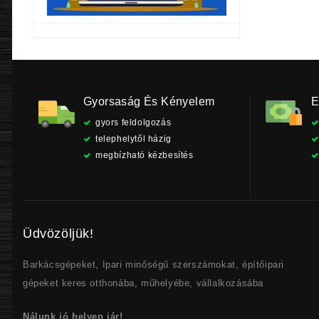
Gyorsaság És Kényelem
E
gyors feldolgozás
telephelytől házig
megbízható kézbesítés
Üdvözöljük!
Barkácsgépeket, Ipari minőségű szerszámokat, építőipari
gépeket keres otthonába, műhelyébe, vállalkozásába
Nálunk jó helyen jár!