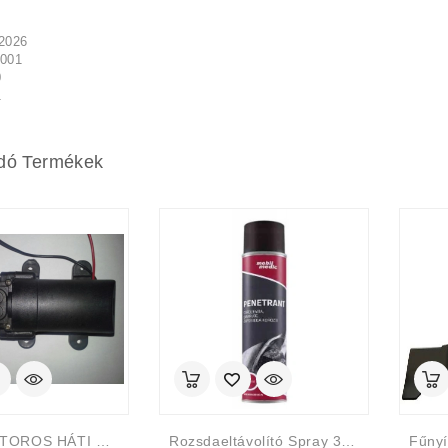
2026
0001
0
1
dó Termékek
AKKUMLÁTOROS HÁTI PERMETEZŐ ELEKTROMOS PUMPA-Szivattyú
Rozsdaeltávolító Spray 300ml