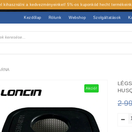
 el kihasználni a kedvezményeinket! 5%-os kuponkód hecht termékein
Kezdőlap
Rólunk
Webshop
Szolgáltatások
K
ARNA
LÉGS
Akció!
HUS
2 9