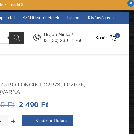
khez:
hecht5
apcsolat
Szállítási feltételek
Fiókom
Kívánságlista
Hívjon Minket!
0
Kosár
06 (30) 230 - 8766
ZŰRŐ LONCIN LC2P73, LC2P76,
QVARNA
Original
Current
90
Ft
2 490
Ft
price
price
Kosárba Rakás
was:
is: