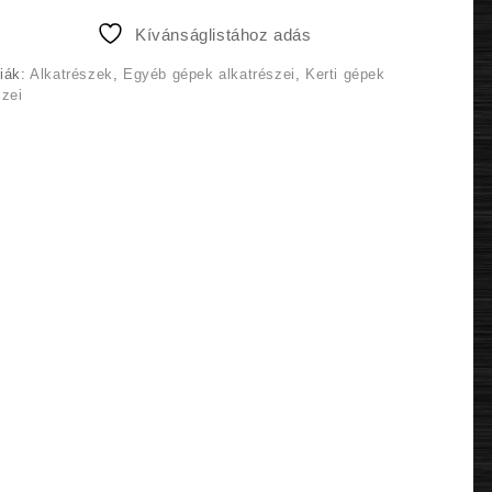
2
2
Kívánságlistához adás
990 Ft.
490 Ft.
iák:
Alkatrészek
,
Egyéb gépek alkatrészei
,
Kerti gépek
szei