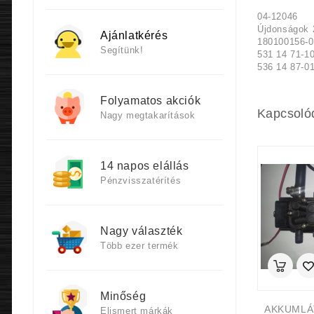
04-12046
Újdonságok 
Ajánlatkérés
180100156-
Segítünk!
531 14 71-1
536 14 87-0
Folyamatos akciók
Kapcsoló
Nagy megtakarítások
14 napos elállás
Pénzvisszatérítés
Nagy választék
Több ezer termék
Minőség
Elismert márkák