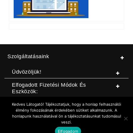
Szolgáltatásaink
Üdvözöljük!
Elfogadott Fizetési Módok És
Eszközök:
Kedves Látogató! Tájékoztatjuk, hogy a honlap felhasználói
© Jószerszámbolt |
ASZF
|
Adatvédelmi szabályzat
|
Elállási
élmény fokozásának érdekében sütiket alkalmazunk. A
honlapunk használatával ön a tájékoztatásunkat tudomásul
nyilatkozat (DOC letöltése)
|
Elállási nyilatkozat (Online form)
|
veszi.
Sütikezelési szabályzat
Elfogadom