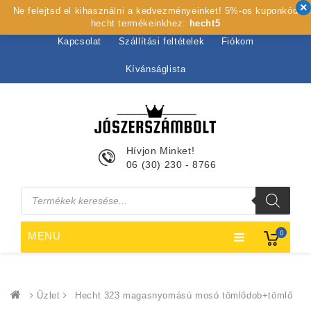
Ne felejtsd el kihasználni a kedvezményeinket! 5%-os kuponkód
Kezdőlap
Rólunk
Webshop
Szolgáltatások
hecht termékeinkhez:
hecht5
Kapcsolat
Szállítási feltételek
Fiókom
Kívánságlista
Hívjon Minket!
06 (30) 230 - 8766
Products
search
0
MENU
Üzlet
Hecht 323 magasnyomású mosó tömlődob+tömlő