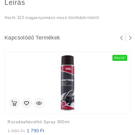
Leírás
Hecht 323 magasnyomású mosó tömlődob+tömlő
Kapcsolódó Termékek
Akció!
Rozsdaeltávolító Spray 300ml
1 790
Ft
Original
Current
1 990
Ft