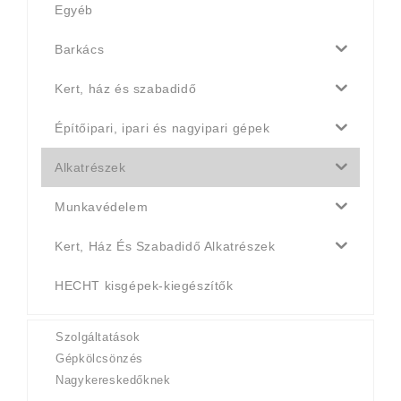
Egyéb
Barkács
Kert, ház és szabadidő
Építőipari, ipari és nagyipari gépek
Alkatrészek
Munkavédelem
Kert, Ház És Szabadidő Alkatrészek
HECHT kisgépek-kiegészítők
Szolgáltatások
Gépkölcsönzés
Nagykereskedőknek