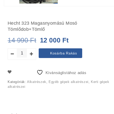
Hecht 323 Magasnyomású Mosó
Tömlődob+tömlő
Original
Current
14 990
Ft
12 000
Ft
price
price
Kosárba Rakás
was:
is:
14
12
Kívánságlistához adás
990 Ft.
000 Ft.
Kategóriák:
Alkatrészek
,
Egyéb gépek alkatrészei
,
Kerti gépek
alkatrészei