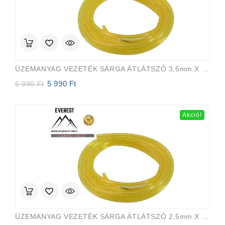
ÜZEMANYAG VEZETÉK SÁRGA ÁTLÁTSZÓ 3,5mm X 6,5mm 15m EVEREST PRO
5 990
Ft
Original
Current
6 990
Ft
price
price
was:
is:
6
5
Akció!
990 Ft.
990 Ft.
ÜZEMANYAG VEZETÉK SÁRGA ÁTLÁTSZÓ 2,5mm X 5,0mm 15m EVEREST PRO