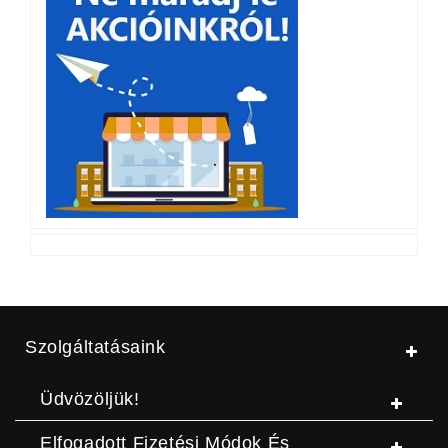
Szolgáltatásaink
Üdvözöljük!
Elfogadott Fizetési Módok És