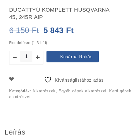
DUGATTYÚ KOMPLETT HUSQVARNA
45, 245R AIP
Original
Current
6 150
Ft
5 843
Ft
price
price
Rendelésre (1-3 hét)
was:
is:
Kosárba Rakás
6
5
150 Ft.
843 Ft.
Kívánságlistához adás
Kategóriák:
Alkatrészek
,
Egyéb gépek alkatrészei
,
Kerti gépek
alkatrészei
Leírás