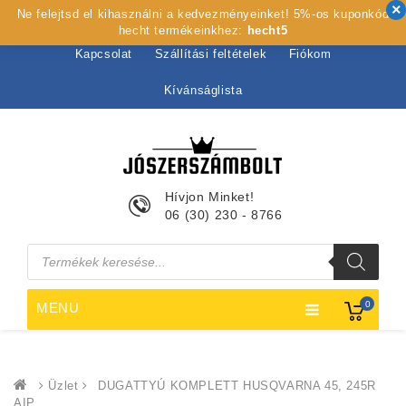
Ne felejtsd el kihasználni a kedvezményeinket! 5%-os kuponkód
Kezdőlap
Rólunk
Webshop
Szolgáltatások
hecht termékeinkhez:
hecht5
Kapcsolat
Szállítási feltételek
Fiókom
Kívánságlista
Hívjon Minket!
06 (30) 230 - 8766
Products
search
0
MENU
Üzlet
DUGATTYÚ KOMPLETT HUSQVARNA 45, 245R
AIP