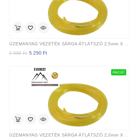
ÜZEMANYAG VEZETÉK SÁRGA ÁTLÁTSZÓ 2,5mm X 5,0mm 15m EVEREST PRO
5 290
Ft
Original
Current
5 990
Ft
price
price
was:
is:
5
5
Akció!
990 Ft.
290 Ft.
ÜZEMANYAG VEZETÉK SÁRGA ÁTLÁTSZÓ 2,0mm X 3,5mm 15m EVEREST PRO