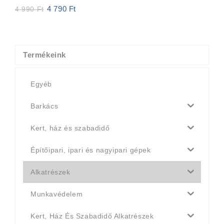
4 790
Ft
Original
Current
4 990
Ft
price
price
was:
is:
4
4
990 Ft.
790 Ft.
Termékeink
Egyéb
Barkács
Kert, ház és szabadidő
Építőipari, ipari és nagyipari gépek
Alkatrészek
Munkavédelem
Kert, Ház És Szabadidő Alkatrészek