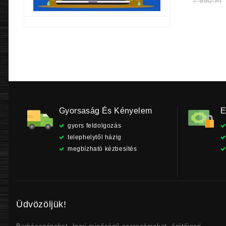
7 990
Ft
p
9
Gyorsaság És Kényelem
E
gyors feldolgozás
telephelytől házig
megbízható kézbesítés
Üdvözöljük!