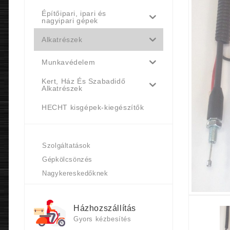
Építőipari, ipari és
nagyipari gépek
Alkatrészek
Munkavédelem
Kert, Ház És Szabadidő
Alkatrészek
HECHT kisgépek-kiegészítők
Szolgáltatások
Gépkölcsönzés
Nagykereskedőknek
Házhozszállítás
Gyors kézbesítés