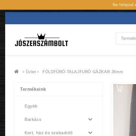
Ne felejtsd
Products
search
Üzlet
FÖLDFÚRÓ-TALAJFURÓ GÁZKAR 26mm
Termékeink
Egyéb
Barkács
Kert, ház és szabadidő