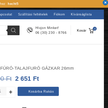
khez:
hecht5
apcsolat
Szállítási feltételek
Fiókom
Kívánságlista
Hívjon Minket!
0
Kosár
06 (30) 230 - 8766
FÚRÓ-TALAJFURÓ GÁZKAR 26mm
Original
Current
90
Ft
2 651
Ft
price
price
Kosárba Rakás
was:
is:
2
2