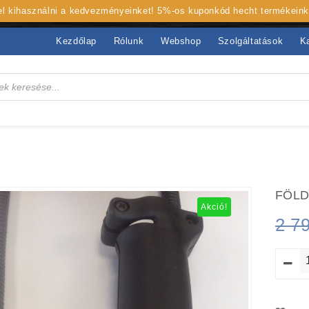
 el kihasználni a kedvezményeinket! 5%-os kuponkód hecht termékein
Kezdőlap
Rólunk
Webshop
Szolgáltatások
K
FÖLD
Akció!
2 7