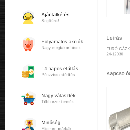
Ajánlatkérés
Segítünk!
Leírás
Folyamatos akciók
Nagy megtakarítások
FURÓ GÁZK
24-12030
14 napos elállás
Kapcsoló
Pénzvisszatérítés
Nagy választék
Több ezer termék
Minőség
Elismert márkák