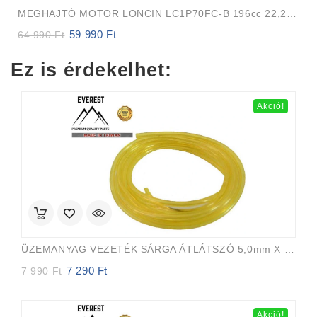
MEGHAJTÓ MOTOR LONCIN LC1P70FC-B 196cc 22,2mm 80m FÜGGŐLEGES TENGELY Auto-Choke
59 990
Ft
Original
Current
64 990
Ft
price
price
was:
is:
Ez is érdekelhet:
64
59
990 Ft.
990 Ft.
Akció!
ÜZEMANYAG VEZETÉK SÁRGA ÁTLÁTSZÓ 5,0mm X 8,0mm 15m EVEREST PRO
7 290
Ft
Original
Current
7 990
Ft
price
price
was:
is:
7
7
Akció!