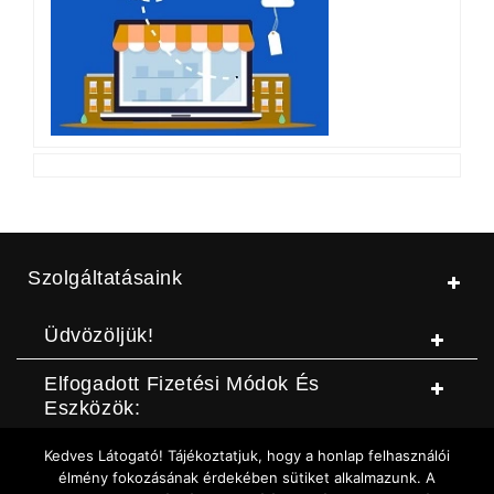
Szolgáltatásaink
Üdvözöljük!
Elfogadott Fizetési Módok És
Eszközök:
Kedves Látogató! Tájékoztatjuk, hogy a honlap felhasználói
© Jószerszámbolt |
ASZF
|
Adatvédelmi szabályzat
|
Elállási
élmény fokozásának érdekében sütiket alkalmazunk. A