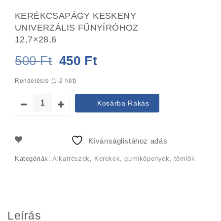
KERÉKCSAPÁGY KESKENY
UNIVERZÁLIS FŰNYÍRÓHOZ
12,7×28,6
Original
Current
500
Ft
450
Ft
price
price
Rendelésre (1-2 hét)
was:
is:
Kosárba Rakás
500 Ft.
450 Ft.
Kívánságlistához adás
Kategóriák:
Alkatrészek
,
Kerekek, gumiköpenyek, tömlők
Leírás