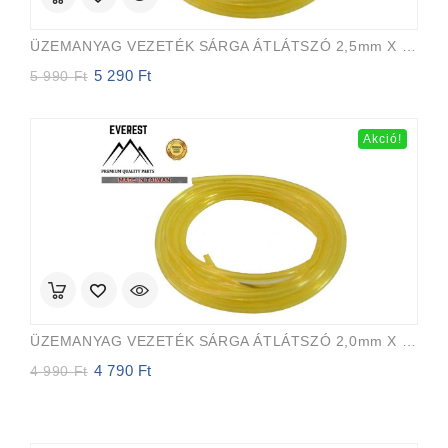
ÜZEMANYAG VEZETÉK SÁRGA ÁTLÁTSZÓ 2,5mm X 5,0mm 15m EVEREST PRO
5 290
Ft
Original
Current
5 990
Ft
price
price
was:
is:
5
5
Akció!
990 Ft.
290 Ft.
ÜZEMANYAG VEZETÉK SÁRGA ÁTLÁTSZÓ 2,0mm X 3,5mm 15m EVEREST PRO
4 790
Ft
Original
Current
4 990
Ft
price
price
was:
is:
4
4
990 Ft.
790 Ft.