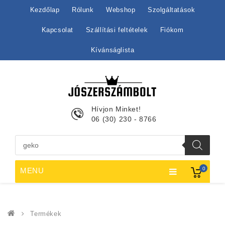
Kezdőlap
Rólunk
Webshop
Szolgáltatások
Kapcsolat
Szállítási feltételek
Fiókom
Kívánságlista
Hívjon Minket!
06 (30) 230 - 8766
Products
search
0
MENU
Termékek