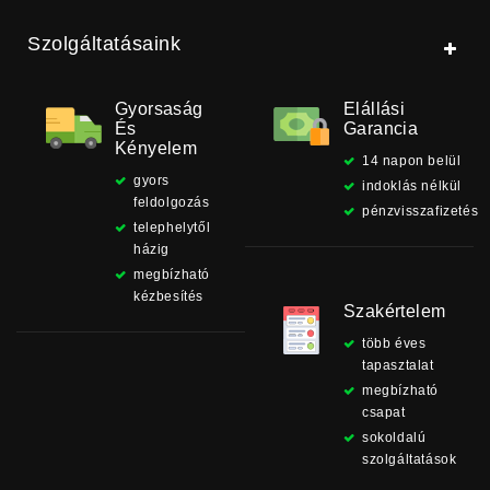
Szolgáltatásaink
Gyorsaság
Elállási
És
Garancia
Kényelem
14 napon belül
gyors
indoklás nélkül
feldolgozás
pénzvisszafizetés
telephelytől
házig
megbízható
kézbesítés
Szakértelem
több éves
tapasztalat
megbízható
csapat
sokoldalú
szolgáltatások