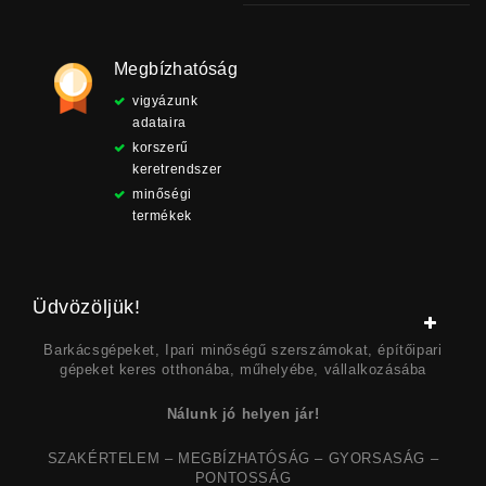
Megbízhatóság
vigyázunk
adataira
korszerű
keretrendszer
minőségi
termékek
Üdvözöljük!
Barkácsgépeket, Ipari minőségű szerszámokat, építőipari
gépeket keres otthonába, műhelyébe, vállalkozásába
Nálunk jó helyen jár!
SZAKÉRTELEM – MEGBÍZHATÓSÁG – GYORSASÁG –
PONTOSSÁG