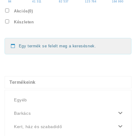
84
41 311
82 537
123 764
164 990
Akciós
(0)
Készleten
Egy termék se felelt meg a keresésnek.
Termékeink
Egyéb
Barkács
Kert, ház és szabadidő